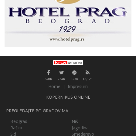
340K
234K
123K
12,123
Home
|
Impresum
KOPERNIKUS ONLINE
PREGLEDAJTE PO GRADOVIMA
Beograd
Niš
Raška
Jagodina
Šid
Smederevo