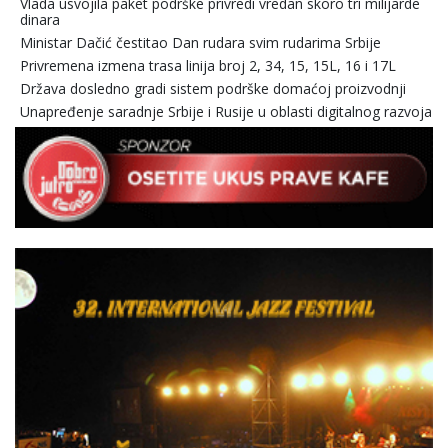
Vlada usvojila paket podrške privredi vredan skoro tri milijarde
dinara
Ministar Dačić čestitao Dan rudara svim rudarima Srbije
Privremena izmena trasa linija broj 2, 34, 15, 15L, 16 i 17L
Država dosledno gradi sistem podrške domaćoj proizvodnji
Unapređenje saradnje Srbije i Rusije u oblasti digitalnog razvoja