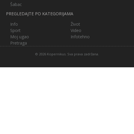
Šabac
PREGLEDAJTE PO KATEGORIJAMA
Info
Život
Sport
Video
Moj ugao
Infotehno
Pretraga
© 2026 Kopernikus. Sva prava zadržana.