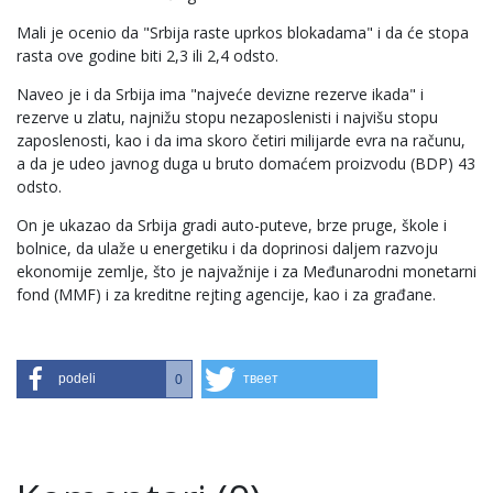
Mali je ocenio da "Srbija raste uprkos blokadama" i da će stopa
rasta ove godine biti 2,3 ili 2,4 odsto.
Naveo je i da Srbija ima "najveće devizne rezerve ikada" i
rezerve u zlatu, najnižu stopu nezaposlenisti i najvišu stopu
zaposlenosti, kao i da ima skoro četiri milijarde evra na računu,
a da je udeo javnog duga u bruto domaćem proizvodu (BDP) 43
odsto.
On je ukazao da Srbija gradi auto-puteve, brze pruge, škole i
bolnice, da ulaže u energetiku i da doprinosi daljem razvoju
ekonomije zemlje, što je najvažnije i za Međunarodni monetarni
fond (MMF) i za kreditne rejting agencije, kao i za građane.
podeli
твеет
0