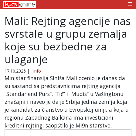
☰
Mali: Rejting agencije nas
svrstale u grupu zemalja
koje su bezbedne za
ulaganje
17.10.2025
|
Info
Ministar finansija Siniša Mali ocenio je danas da
su sastanci sa predstavnicima rejting agencija
“Standar end Purs”, “Fič” i “Mudis” u Vašingtonu
značajni i naveo je da je Srbija jedina zemlja koja
je kandidat za članstvo u Evropskoj uniji, a koja u
regionu Zapadnog Balkana ima investicioni
kreditni rejting, saopštilo je Mi9nistarstvo.