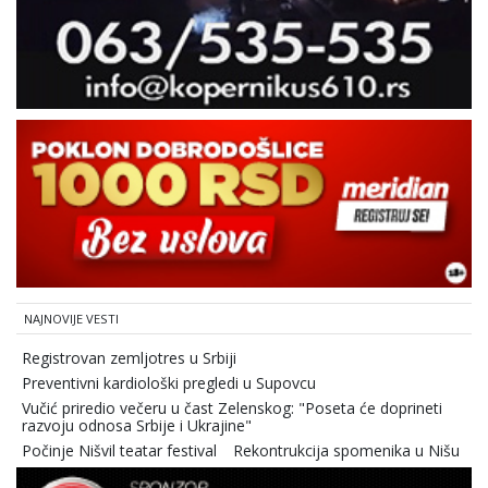
NAJNOVIJE VESTI
Registrovan zemljotres u Srbiji
Preventivni kardiološki pregledi u Supovcu
Vučić priredio večeru u čast Zelenskog: "Poseta će doprineti
razvoju odnosa Srbije i Ukrajine"
Počinje Nišvil teatar festival
Rekontrukcija spomenika u Nišu