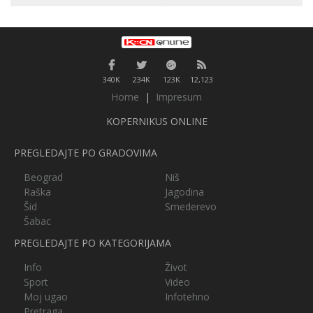
340K
234K
123K
12,123
Home
|
Impresum
KOPERNIKUS ONLINE
PREGLEDAJTE PO GRADOVIMA
Beograd
Niš
Raška
Jagodina
Šid
Smederevo
Šabac
PREGLEDAJTE PO KATEGORIJAMA
Info
Život
Sport
Video
Moj ugao
Infotehno
Pretraga