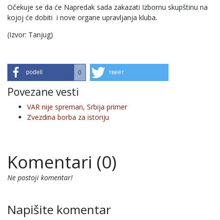
Očekuje se da će Napredak sada zakazati Izbornu skupštinu na
kojoj će dobiti i nove organe upravljanja kluba.
(Izvor: Tanjug)
podeli
твеет
0
Povezane vesti
VAR nije spreman, Srbija primer
Zvezdina borba za istoriju
Komentari (0)
Ne postoji komentar!
Napišite komentar