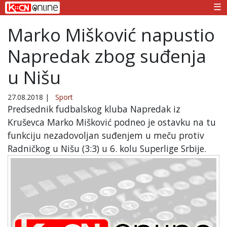
☰
Marko Mišković napustio
Napredak zbog suđenja
u Nišu
27.08.2018
|
Sport
Predsednik fudbalskog kluba Napredak iz
Kruševca Marko Mišković podneo je ostavku na tu
funkciju nezadovoljan suđenjem u meču protiv
Radničkog u Nišu (3:3) u 6. kolu Superlige Srbije.