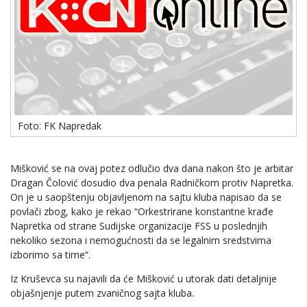
Foto: FK Napredak
Mišković se na ovaj potez odlučio dva dana nakon što je arbitar
Dragan Čolović dosudio dva penala Radničkom protiv Napretka.
On je u saopštenju objavljenom na sajtu kluba napisao da se
povlači zbog, kako je rekao “Orkestrirane konstantne krađe
Napretka od strane Sudijske organizacije FSS u poslednjih
nekoliko sezona i nemogućnosti da se legalnim sredstvima
izborimo sa time“.
Iz Kruševca su najavili da će Mišković u utorak dati detaljnije
objašnjenje putem zvaničnog sajta kluba.