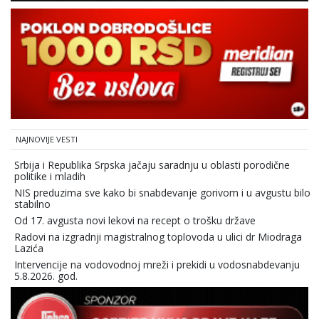
NAJNOVIJE VESTI
Srbija i Republika Srpska jačaju saradnju u oblasti porodične
politike i mladih
NIS preduzima sve kako bi snabdevanje gorivom i u avgustu bilo
stabilno
Od 17. avgusta novi lekovi na recept o trošku države
Radovi na izgradnji magistralnog toplovoda u ulici dr Miodraga
Lazića
Intervencije na vodovodnoj mreži i prekidi u vodosnabdevanju
5.8.2026. god.