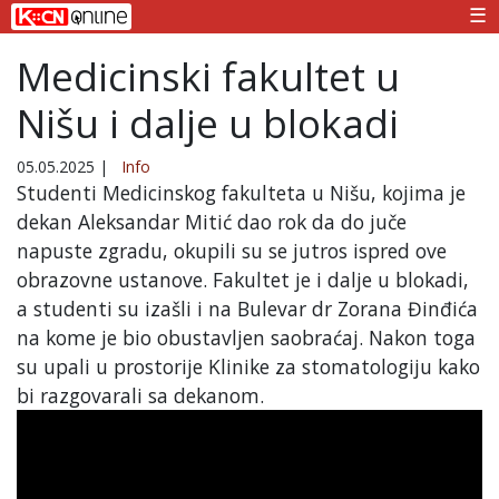
☰
Medicinski fakultet u
Nišu i dalje u blokadi
05.05.2025
|
Info
Studenti Medicinskog fakulteta u Nišu, kojima je
dekan Aleksandar Mitić dao rok da do juče
napuste zgradu, okupili su se jutros ispred ove
obrazovne ustanove. Fakultet je i dalje u blokadi,
a studenti su izašli i na Bulevar dr Zorana Đinđića
na kome je bio obustavljen saobraćaj. Nakon toga
su upali u prostorije Klinike za stomatologiju kako
bi razgovarali sa dekanom.