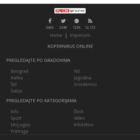
340K
234K
123K
12,123
Home
|
Impresum
KOPERNIKUS ONLINE
PREGLEDAJTE PO GRADOVIMA
Beograd
Niš
Raška
Jagodina
Šid
Smederevo
Šabac
PREGLEDAJTE PO KATEGORIJAMA
Info
Život
Sport
Video
Moj ugao
Infotehno
Pretraga