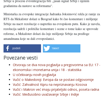
Srbije u procesu evrointegracija biti „jasan signal Srbiji i njenim
građanima da nastave sa reformama“.
Ministarka za evropske integracije Jadranka Joksimović rekla je ranije za
RTS da Mekalister dolazi u Beograd kako bi čuo komentare i mišljenje
Srbije na nacrt rezolucije o napretku na evropskom putu. Kako je navela,
rezolucija sadrži i političke komentare i ocene o tome kako se sprovode
reforme, a Mekalister dolazi da čuje mišljenje Srbije na predloge
amandmana koje su dali evroposlanici.
podeli
твеет
Povezane vesti
Otvoraju se dva nova poglavlja u pregovorima sa EU: 17 -
ekonomska i monetarna unija i 18 - statistika
U očekivanju novih poglavlja
Vučić o Makedoniji: Evropa da se postavi odgovornije
Vučić: Zahvalnost Kipru na nepriznavanju Kosova
Vučić i Makron već imaju prijateljski odnos, poseta radna
Vučić: Međusobno uvažavanje Srbije i Indije