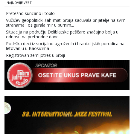
NAJNOVIJE VESTI
Pretežno sunčano i toplo
Vučićev geopolitički šah-mat; Srbija sačuvala prijatelje na svim
stranama i osigurala mir u burnim...
Situacija na području Deliblatske peščare značajno bolja u
odnosu na prethodne dane
Podrška deci iz socijalno ugroženih i hraniteljskih porodica na
letovanju u Baošićima
Registrovan zemljotres u Srbiji