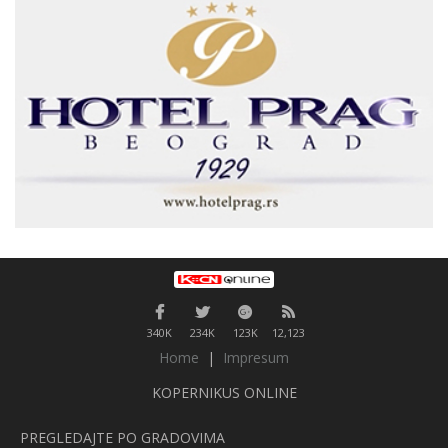
340K
234K
123K
12,123
Home
|
Impresum
KOPERNIKUS ONLINE
PREGLEDAJTE PO GRADOVIMA