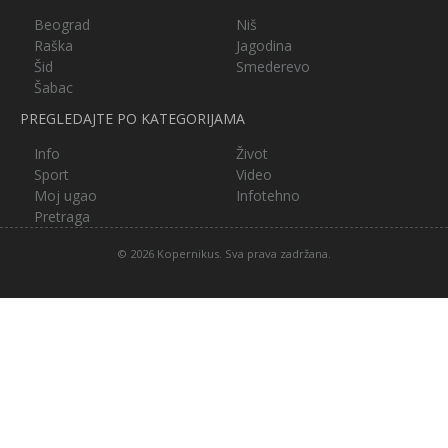
Beograd
Niš
Raška
Jagodina
Šid
Smederevo
Šabac
PREGLEDAJTE PO KATEGORIJAMA
Info
Život
Sport
Video
Moj ugao
Infotehno
Pretraga
© 2026 Kopernikus. Sva prava zadržana.