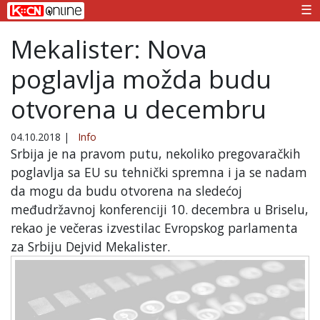
☰
Mekalister: Nova
poglavlja možda budu
otvorena u decembru
04.10.2018
|
Info
Srbija je na pravom putu, nekoliko pregovaračkih
poglavlja sa EU su tehnički spremna i ja se nadam
da mogu da budu otvorena na sledećoj
međudržavnoj konferenciji 10. decembra u Briselu,
rekao je večeras izvestilac Evropskog parlamenta
za Srbiju Dejvid Mekalister.