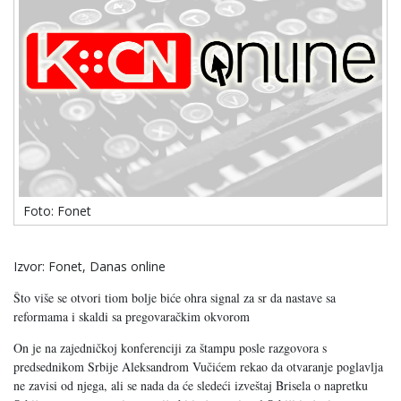
Foto: Fonet
Izvor: Fonet, Danas online
Što više se otvori tiom bolje biće ohra signal za sr da nastave sa
reformama i skaldi sa pregovaračkim okvorom
On je na zajedničkoj konferenciji za štampu posle razgovora s
predsednikom Srbije Aleksandrom Vučićem rekao da otvaranje poglavlja
ne zavisi od njega, ali se nada da će sledeći izveštaj Brisela o napretku