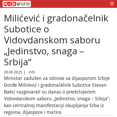
☰
Milićević i gradonačelnik
Subotice o
Vidovdanskom saboru
„Jedinstvo, snaga –
Srbija“
20.06.2025
|
Info
Ministar zadužen za odnose sa dijasporom Srbije
Đorđe Milićević i gradonačelnik Subotice Stevan
Bakić razgovarali su danas o predstojećem
Vidovdanskom saboru „Jedinstvo, snaga – Srbija“,
kao centralnoj manifestaciji okupljanja Srba iz
regiona, dijaspore i matice.