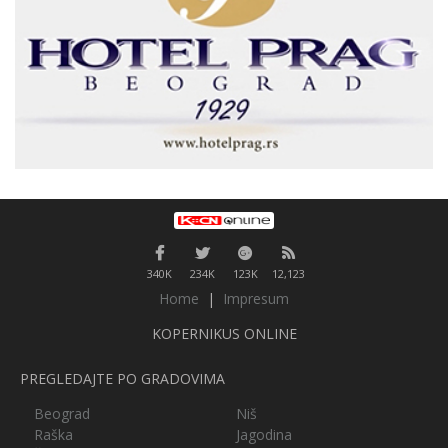
340K
234K
123K
12,123
Home
|
Impresum
KOPERNIKUS ONLINE
PREGLEDAJTE PO GRADOVIMA
Beograd
Niš
Raška
Jagodina