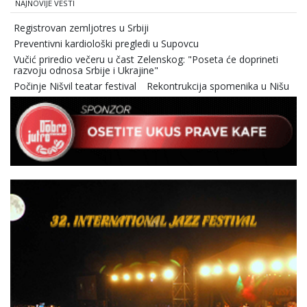
NAJNOVIJE VESTI
Registrovan zemljotres u Srbiji
Preventivni kardiološki pregledi u Supovcu
Vučić priredio večeru u čast Zelenskog: "Poseta će doprineti
razvoju odnosa Srbije i Ukrajine"
Počinje Nišvil teatar festival
Rekontrukcija spomenika u Nišu