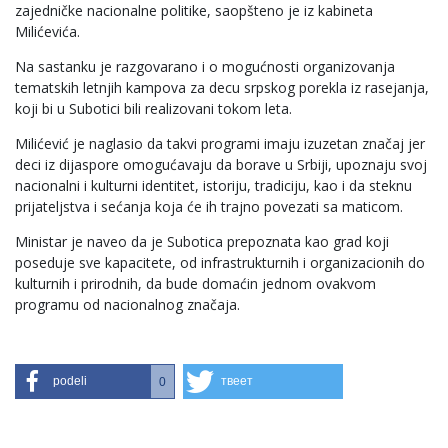
zajedničke nacionalne politike, saopšteno je iz kabineta
Milićevića.
Na sastanku je razgovarano i o mogućnosti organizovanja
tematskih letnjih kampova za decu srpskog porekla iz rasejanja,
koji bi u Subotici bili realizovani tokom leta.
Milićević je naglasio da takvi programi imaju izuzetan značaj jer
deci iz dijaspore omogućavaju da borave u Srbiji, upoznaju svoj
nacionalni i kulturni identitet, istoriju, tradiciju, kao i da steknu
prijateljstva i sećanja koja će ih trajno povezati sa maticom.
Ministar je naveo da je Subotica prepoznata kao grad koji
poseduje sve kapacitete, od infrastrukturnih i organizacionih do
kulturnih i prirodnih, da bude domaćin jednom ovakvom
programu od nacionalnog značaja.
podeli
твеет
0