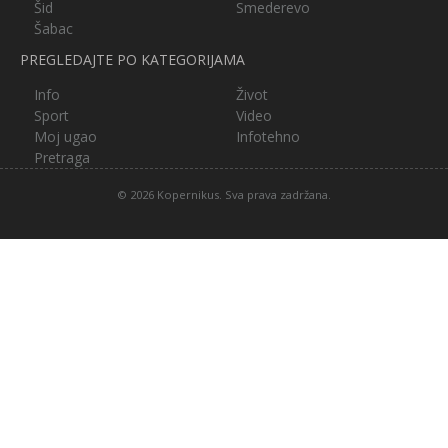
Šid
Smederevo
Šabac
PREGLEDAJTE PO KATEGORIJAMA
Info
Život
Sport
Video
Moj ugao
Infotehno
Pretraga
© 2026 Kopernikus. Sva prava zadržana.