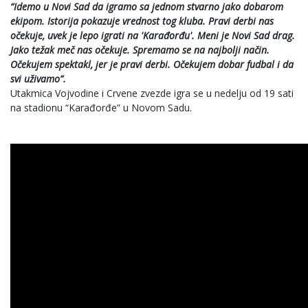
“Idemo u Novi Sad da igramo sa jednom stvarno jako dobarom
ekipom. Istorija pokazuje vrednost tog kluba. Pravi derbi nas
očekuje, uvek je lepo igrati na 'Karađorđu'. Meni je Novi Sad drag.
Jako težak meč nas očekuje. Spremamo se na najbolji način.
Očekujem spektakl, jer je pravi derbi. Očekujem dobar fudbal i da
svi uživamo”.
Utakmica Vojvodine i Crvene zvezde igra se u nedelju od 19 sati
na stadionu “Karađorđe” u Novom Sadu.