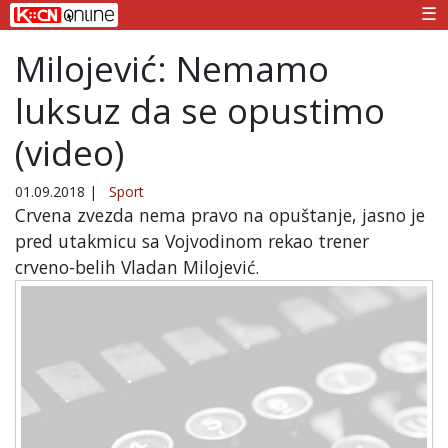
☰
Milojević: Nemamo
luksuz da se opustimo
(video)
01.09.2018
|
Sport
Crvena zvezda nema pravo na opuštanje, jasno je
pred utakmicu sa Vojvodinom rekao trener
crveno-belih Vladan Milojević.