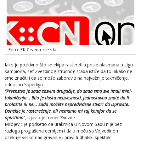
Foto: FK Crvena zvezda
Iako je pozitivno što se ekipa rasteretila posle plasmana u Ligu
šampiona, šef Zvezdinog stručnog štaba ističe da to nikako ne
sme značiti i da se može zaboraviti na najvažnije takmičenje,
odnosno Superligu.
“Prvenstvo je sada sasvim drugačije, do sada smo sve imali mini-
takmičenja... Bilo je dosta neizvesnosti, jednostavno znate da li
prolazite ili ne... Sada možete nepredviđene stvari da ispravite.
Donekle je rasterećenje, ali nemamo mi taj komfor da se
opustimo”
, izjavio je trener Zvezde.
Milojević je podsetio da utakmica u Novom Sadu nije bez
razloga proglašena derbijem i da u meču sa Vojvodinom
očekuje veliko nadigravanje i pravi fudbalski spektakl: