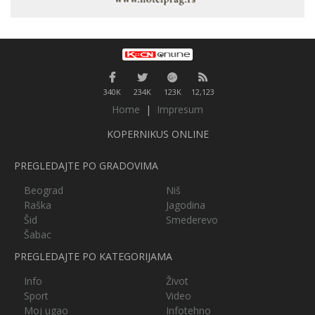
340K
234K
123K
12,123
Home
|
Impresum
KOPERNIKUS ONLINE
PREGLEDAJTE PO GRADOVIMA
Beograd
Niš
Raška
Jagodina
Šid
Smederevo
Šabac
PREGLEDAJTE PO KATEGORIJAMA
Info
Život
Sport
Video
Moj ugao
Infotehno