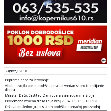
NAJNOVIJE VESTI
Priprema dece za letovanje
Vlada usvojila paket podrške privredi vredan skoro tri milijarde
dinara
Ministar Dačić čestitao Dan rudara svim rudarima Srbije
Privremena izmena trasa linija broj 2, 34, 15, 15L, 16 i 17L
Država dosledno gradi sistem podrške domaćoj proizvodnji