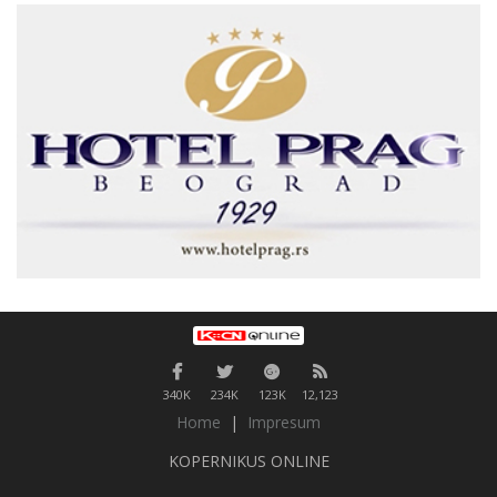
340K
234K
123K
12,123
Home
|
Impresum
KOPERNIKUS ONLINE