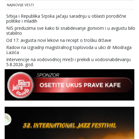
NAJNOVIJE VESTI
Srbija i Republika Srpska jačaju saradnju u oblasti porodične
politike i mladih
NIS preduzima sve kako bi snabdevanje gorivom i u avgustu bilo
stabilno
Od 17. avgusta novi lekovi na recept o trošku države
Radovi na izgradnji magistralnog toplovoda u ulici dr Miodraga
Lazića
Intervencije na vodovodnoj mreži i prekidi u vodosnabdevanju
5.8.2026. god.