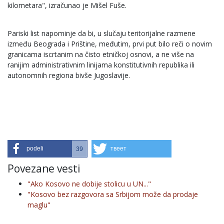
kilometara", izračunao je Mišel Fuše.
Pariski list napominje da bi, u slučaju teritorijalne razmene
između Beograda i Prištine, međutim, prvi put bilo reči o novim
granicama iscrtanim na čisto etničkoj osnovi, a ne više na
ranijim administrativnim linijama konstitutivnih republika ili
autonomnih regiona bivše Jugoslavije.
podeli
твеет
39
Povezane vesti
"Ako Kosovo ne dobije stolicu u UN..."
"Kosovo bez razgovora sa Srbijom može da prodaje
maglu"