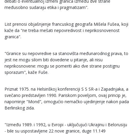
debati o eventualnoj izmeni granica između dve strane
međusobno sudaraju etika i pragmatizam".
List prenosi objašnjenje francuskog geografa Mišela Fušea, koji
kaže da "ne treba mešati nepovredivost i neprikosnovenost
granica".
"Granice su nepovredive sa stanovišta međunarodnog prava, to
jest ne mogu silom biti dovedene u pitanje, ali nisu
neprikosnovene: mogu se pomeriti ako dve strane postignu
sporazum", kaže Fuše.
Priznat 1975. na Helsinškoj konferenciji S S SR-a i Zapadnjaka, a
svečano predstavljen 1990. Pariskom poveljom, ovaj princip je,
napominje "Mond", omogućio nemačko ujedinjenje nakon pada
Berlinskog zida.
"Između 1989. i 1992, u Evropi - uključujući Ukrajinu i Belorusiju
- bile su uspostavljene 22 nove granice, duge 11.149