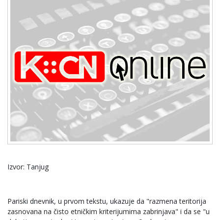
Izvor: Tanjug
Pariski dnevnik, u prvom tekstu, ukazuje da "razmena teritorija
zasnovana na čisto etničkim kriterijumima zabrinjava" i da se "u