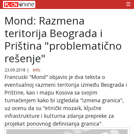
☰
Mond: Razmena
teritorija Beograda i
Priština "problematično
rešenje"
23.09.2018
|
Info
Francuski "Mond" objavio je dva teksta o
eventualnoj razmeni teritorija između Beograda i
Prištine, kao i mapu Kosova sa svojim
tumačenjem kako bi izgledala "izmena granica",
uz ocenu da su "etnički mozaik, ključne
infrastrukture i kulturna zdanja prepreke za
projekat ponovnog definisanja granica".