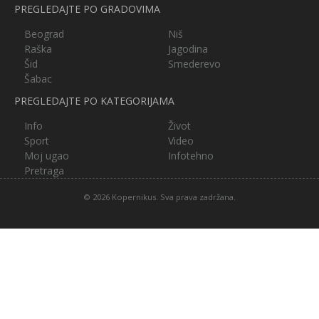
PREGLEDAJTE PO GRADOVIMA
Beograd
Niš
Raška
Jagodina
Šid
Smederevo
Šabac
PREGLEDAJTE PO KATEGORIJAMA
Info
Život
Sport
Video
Moj ugao
Infotehno
Pretraga
© 2026 Kopernikus. Sva prava zadržana.