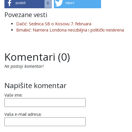
podeli
твеет
8
Povezane vesti
Dačić: Sednica SB o Kosovu 7. februara
Brnabić: Namera Londona neozbiljna i politički neiskrena
Komentari (0)
Ne postoji komentar!
Napišite komentar
Vaše ime:
Vaša e-mail adresa: