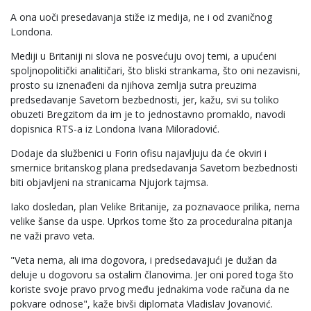
A ona uoči presedavanja stiže iz medija, ne i od zvaničnog
Londona.
Mediji u Britaniji ni slova ne posvećuju ovoj temi, a upućeni
spoljnopolitički analitičari, što bliski strankama, što oni nezavisni,
prosto su iznenađeni da njihova zemlja sutra preuzima
predsedavanje Savetom bezbednosti, jer, kažu, svi su toliko
obuzeti Bregzitom da im je to jednostavno promaklo, navodi
dopisnica RTS-a iz Londona Ivana Miloradović.
Dodaje da službenici u Forin ofisu najavljuju da će okviri i
smernice britanskog plana predsedavanja Savetom bezbednosti
biti objavljeni na stranicama Njujork tajmsa.
Iako dosledan, plan Velike Britanije, za poznavaoce prilika, nema
velike šanse da uspe. Uprkos tome što za proceduralna pitanja
ne važi pravo veta.
"Veta nema, ali ima dogovora, i predsedavajući je dužan da
deluje u dogovoru sa ostalim članovima. Jer oni pored toga što
koriste svoje pravo prvog među jednakima vode računa da ne
pokvare odnose", kaže bivši diplomata Vladislav Jovanović.