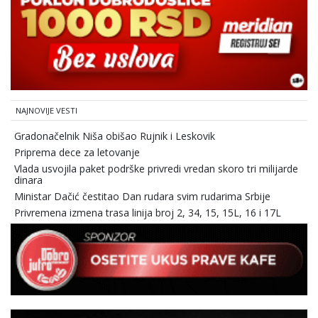
NAJNOVIJE VESTI
Gradonačelnik Niša obišao Rujnik i Leskovik
Priprema dece za letovanje
Vlada usvojila paket podrške privredi vredan skoro tri milijarde
dinara
Ministar Dačić čestitao Dan rudara svim rudarima Srbije
Privremena izmena trasa linija broj 2, 34, 15, 15L, 16 i 17L