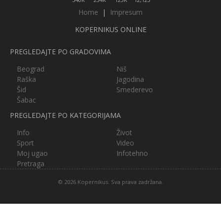
Home
|
Impresum
KOPERNIKUS ONLINE
PREGLEDAJTE PO GRADOVIMA
Beograd
Niš
Raška
Jagodina
Šid
Smederevo
Šabac
PREGLEDAJTE PO KATEGORIJAMA
Info
Život
Sport
Video
Moj ugao
Infotehno
Pretraga
© 2026 Kopernikus. Sva prava zadržana.