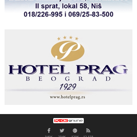
340K
234K
123K
12,123