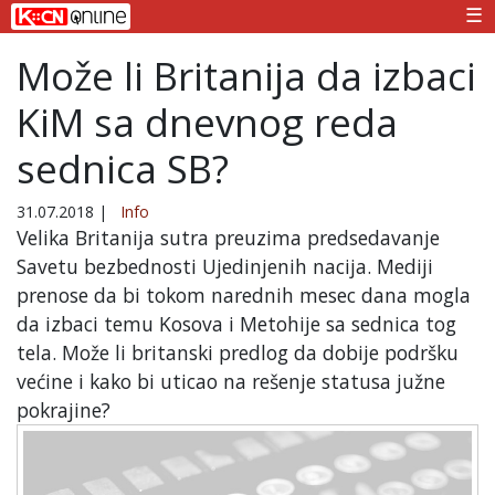
☰
Može li Britanija da izbaci
KiM sa dnevnog reda
sednica SB?
31.07.2018
|
Info
Velika Britanija sutra preuzima predsedavanje
Savetu bezbednosti Ujedinjenih nacija. Mediji
prenose da bi tokom narednih mesec dana mogla
da izbaci temu Kosova i Metohije sa sednica tog
tela. Može li britanski predlog da dobije podršku
većine i kako bi uticao na rešenje statusa južne
pokrajine?