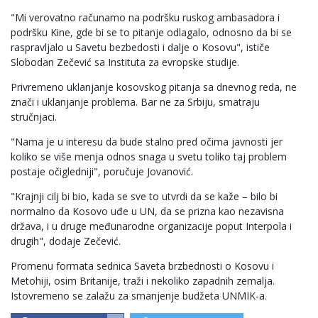
"Mi verovatno računamo na podršku ruskog ambasadora i
podršku Kine, gde bi se to pitanje odlagalo, odnosno da bi se
raspravljalo u Savetu bezbedosti i dalje o Kosovu", ističe
Slobodan Zečević sa Instituta za evropske studije.
Privremeno uklanjanje kosovskog pitanja sa dnevnog reda, ne
znači i uklanjanje problema. Bar ne za Srbiju, smatraju
stručnjaci.
"Nama je u interesu da bude stalno pred očima javnosti jer
koliko se više menja odnos snaga u svetu toliko taj problem
postaje očigledniji", poručuje Jovanović.
"Krajnji cilj bi bio, kada se sve to utvrdi da se kaže – bilo bi
normalno da Kosovo uđe u UN, da se prizna kao nezavisna
država, i u druge međunarodne organizacije poput Interpola i
drugih", dodaje Zečević.
Promenu formata sednica Saveta brzbednosti o Kosovu i
Metohiji, osim Britanije, traži i nekoliko zapadnih zemalja.
Istovremeno se zalažu za smanjenje budžeta UNMIK-a.