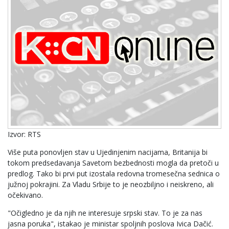
Izvor: RTS
Više puta ponovljen stav u Ujedinjenim nacijama, Britanija bi
tokom predsedavanja Savetom bezbednosti mogla da pretoči u
predlog. Tako bi prvi put izostala redovna tromesečna sednica o
južnoj pokrajini. Za Vladu Srbije to je neozbiljno i neiskreno, ali
očekivano.
"Očigledno je da njih ne interesuje srpski stav. To je za nas
jasna poruka", istakao je ministar spoljnih poslova Ivica Dačić.