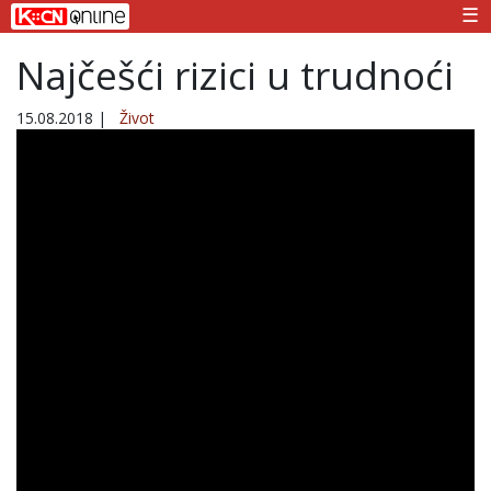
☰
Najčešći rizici u trudnoći
15.08.2018
|
Život