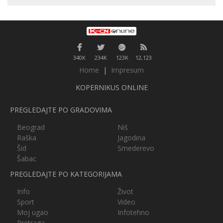
340K
234K
123K
12,123
Home
|
Impresum
KOPERNIKUS ONLINE
PREGLEDAJTE PO GRADOVIMA
Beograd
Niš
Raška
Jagodina
Šid
Smederevo
Šabac
PREGLEDAJTE PO KATEGORIJAMA
Info
Život
Sport
Video
Moj ugao
Infotehno
Pretraga