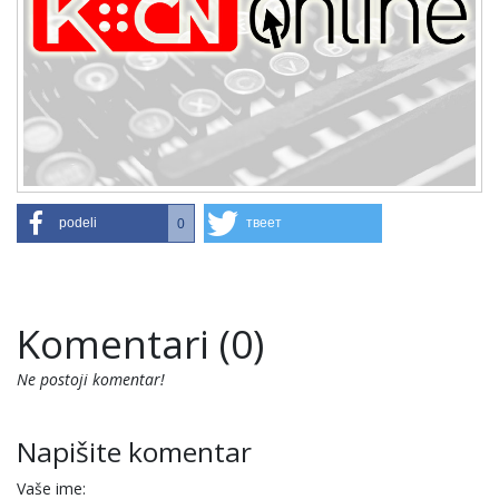
podeli
твеет
0
Komentari (0)
Ne postoji komentar!
Napišite komentar
Vaše ime: