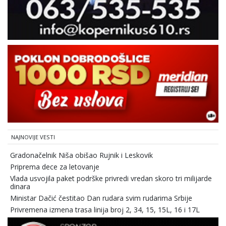
NAJNOVIJE VESTI
Gradonačelnik Niša obišao Rujnik i Leskovik
Priprema dece za letovanje
Vlada usvojila paket podrške privredi vredan skoro tri milijarde
dinara
Ministar Dačić čestitao Dan rudara svim rudarima Srbije
Privremena izmena trasa linija broj 2, 34, 15, 15L, 16 i 17L