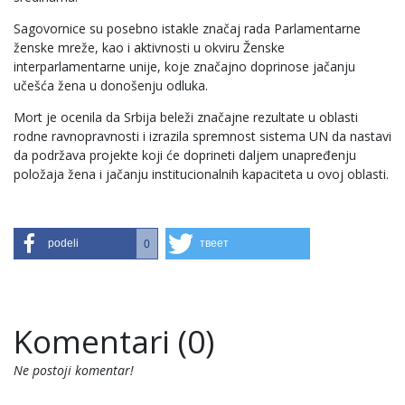
Sagovornice su posebno istakle značaj rada Parlamentarne
ženske mreže, kao i aktivnosti u okviru Ženske
interparlamentarne unije, koje značajno doprinose jačanju
učešća žena u donošenju odluka.
Mort je ocenila da Srbija beleži značajne rezultate u oblasti
rodne ravnopravnosti i izrazila spremnost sistema UN da nastavi
da podržava projekte koji će doprineti daljem unapređenju
položaja žena i jačanju institucionalnih kapaciteta u ovoj oblasti.
podeli
твеет
0
Komentari (0)
Ne postoji komentar!