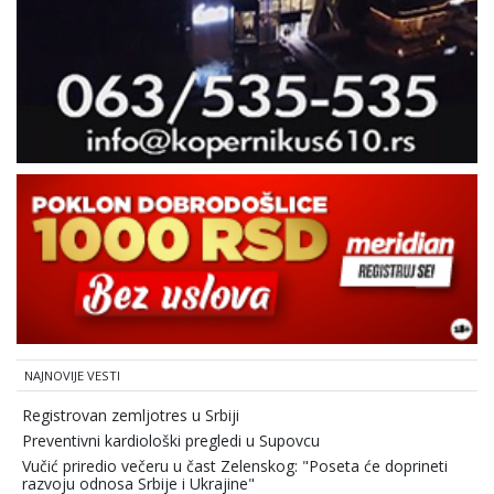
NAJNOVIJE VESTI
Registrovan zemljotres u Srbiji
Preventivni kardiološki pregledi u Supovcu
Vučić priredio večeru u čast Zelenskog: "Poseta će doprineti
razvoju odnosa Srbije i Ukrajine"