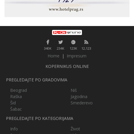
340K
234K
123K
12,123
Home
|
Impresum
KOPERNIKUS ONLINE
PREGLEDAJTE PO GRADOVIMA
Beograd
Niš
Raška
Jagodina
Šid
Smederevo
Šabac
PREGLEDAJTE PO KATEGORIJAMA
Info
Život