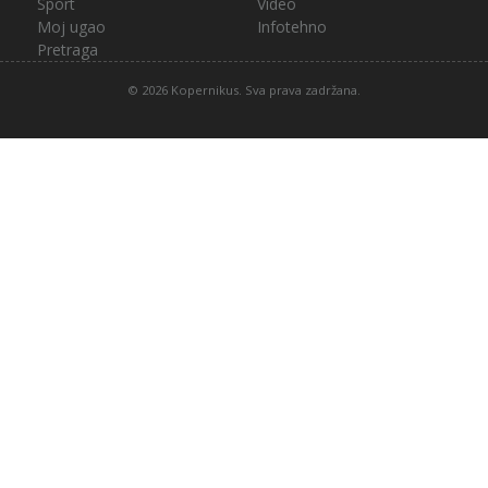
Sport
Video
Moj ugao
Infotehno
Pretraga
© 2026 Kopernikus. Sva prava zadržana.