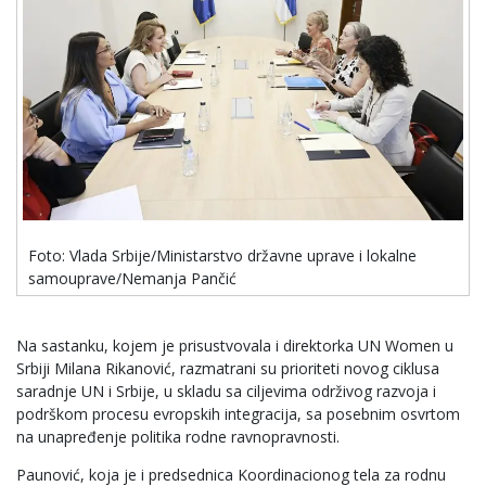
Foto: Vlada Srbije/Ministarstvo državne uprave i lokalne
samouprave/Nemanja Pančić
Na sastanku, kojem je prisustvovala i direktorka UN Women u
Srbiji Milana Rikanović, razmatrani su prioriteti novog ciklusa
saradnje UN i Srbije, u skladu sa ciljevima održivog razvoja i
podrškom procesu evropskih integracija, sa posebnim osvrtom
na unapređenje politika rodne ravnopravnosti.
Paunović, koja je i predsednica Koordinacionog tela za rodnu