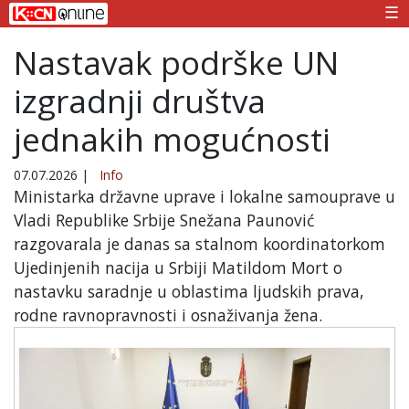
☰
Nastavak podrške UN
izgradnji društva
jednakih mogućnosti
07.07.2026
|
Info
Ministarka državne uprave i lokalne samouprave u
Vladi Republike Srbije Snežana Paunović
razgovarala je danas sa stalnom koordinatorkom
Ujedinjenih nacija u Srbiji Matildom Mort o
nastavku saradnje u oblastima ljudskih prava,
rodne ravnopravnosti i osnaživanja žena.