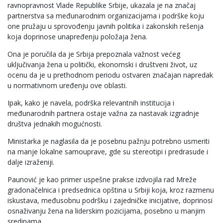
ravnopravnost Vlade Republike Srbije, ukazala je na značaj
partnerstva sa međunarodnim organizacijama i podrške koju
one pružaju u sprovođenju javnih politika i zakonskih rešenja
koja doprinose unapređenju položaja žena.
Ona je poručila da je Srbija prepoznala važnost većeg
uključivanja žena u politički, ekonomski i društveni život, uz
ocenu da je u prethodnom periodu ostvaren značajan napredak
u normativnom uređenju ove oblasti.
Ipak, kako je navela, podrška relevantnih institucija i
međunarodnih partnera ostaje važna za nastavak izgradnje
društva jednakih mogućnosti.
Ministarka je naglasila da je posebnu pažnju potrebno usmeriti
na manje lokalne samouprave, gde su stereotipi i predrasude i
dalje izraženiji.
Paunović je kao primer uspešne prakse izdvojila rad Mreže
gradonačelnica i predsednica opština u Srbiji koja, kroz razmenu
iskustava, međusobnu podršku i zajedničke inicijative, doprinosi
osnaživanju žena na liderskim pozicijama, posebno u manjim
sredinama.