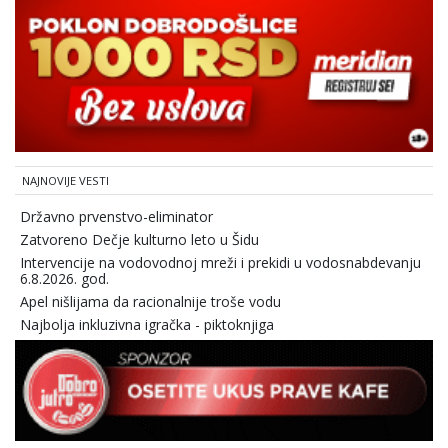
NAJNOVIJE VESTI
Državno prvenstvo-eliminator
Zatvoreno Dečje kulturno leto u Šidu
Intervencije na vodovodnoj mreži i prekidi u vodosnabdevanju
6.8.2026. god.
Apel nišlijama da racionalnije troše vodu
Najbolja inkluzivna igračka - piktoknjiga