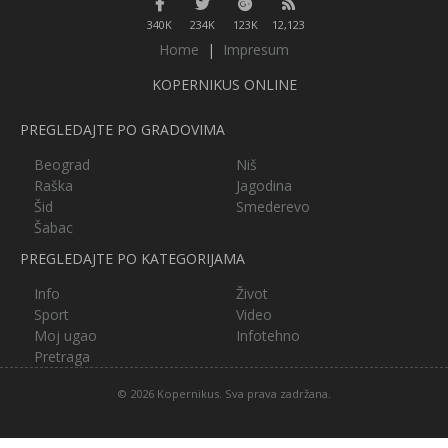
340K
234K
123K
12,123
Home
|
Impresum
KOPERNIKUS ONLINE
PREGLEDAJTE PO GRADOVIMA
Beograd
Niš
Raška
Jagodina
Šid
Smederevo
Šabac
PREGLEDAJTE PO KATEGORIJAMA
Info
Život
Sport
Video
Moj ugao
Infotehno
Pretraga
© 2026 Kopernikus. Sva prava zadržana.