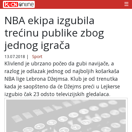
☰
NBA ekipa izgubila
trećinu publike zbog
jednog igrača
13.07.2018
|
Sport
Klivlend je ubrzano počeo da gubi navijače, a
razlog je odlazak jednog od najboljih košarkaša
NBA lige Lebrona Džejmsa. Klub je od trenutka
kada je saopšteno da će Džejms preći u Lejkerse
izgubio čak 23 odsto televizijskih gledalaca.