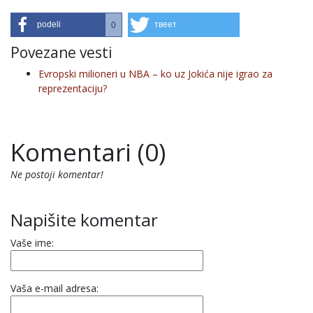
podeli
твеет
0
Povezane vesti
Evropski milioneri u NBA – ko uz Jokića nije igrao za
reprezentaciju?
Komentari (0)
Ne postoji komentar!
Napišite komentar
Vaše ime:
Vaša e-mail adresa: