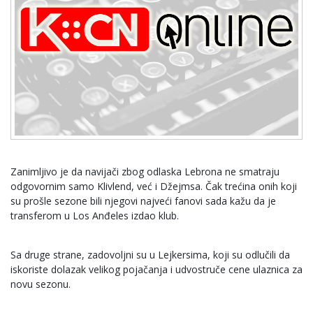
Zanimljivo je da navijači zbog odlaska Lebrona ne smatraju
odgovornim samo Klivlend, već i Džejmsa. Čak trećina onih koji
su prošle sezone bili njegovi najveći fanovi sada kažu da je
transferom u Los Anđeles izdao klub.
Sa druge strane, zadovoljni su u Lejkersima, koji su odlučili da
iskoriste dolazak velikog pojačanja i udvostruče cene ulaznica za
novu sezonu.