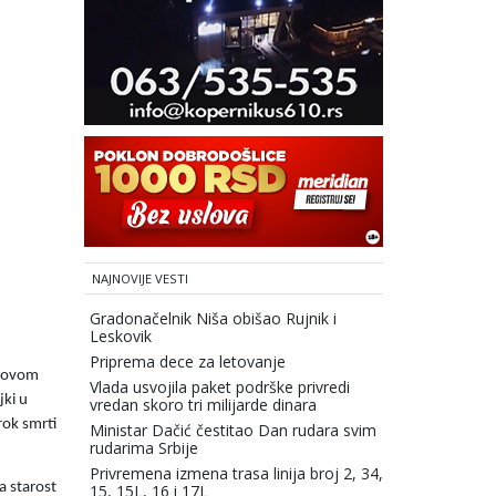
NAJNOVIJE VESTI
Gradonačelnik Niša obišao Rujnik i
Leskovik
Priprema dece za letovanje
 Novom
Vlada usvojila paket podrške privredi
jki u
vredan skoro tri milijarde dinara
rok smrti
Ministar Dačić čestitao Dan rudara svim
rudarima Srbije
Privremena izmena trasa linija broj 2, 34,
a starost
15, 15L, 16 i 17L