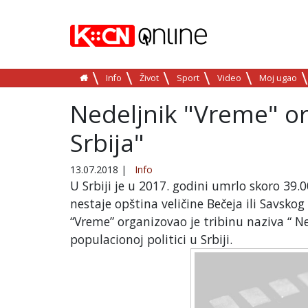
Info
Život
Sport
Video
Moj ugao
Nedeljnik "Vreme" or
Srbija"
13.07.2018
|
Info
U Srbiji je u 2017. godini umrlo skoro 39.
nestaje opština veličine Bečeja ili Savskog
“Vreme” organizovao je tribinu naziva “ Nest
populacionoj politici u Srbiji.