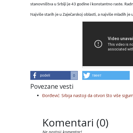
stanovništva u Srbiji je 43 godine i konstantno raste. Ra
Najviše starih je u Zaječarskoj oblasti, a najviše mladih je u
podeli
твеет
0
Povezane vesti
Đorđević: Srbija nastoji da otvori što više sigur
Komentari (0)
Ne postoji komentar!