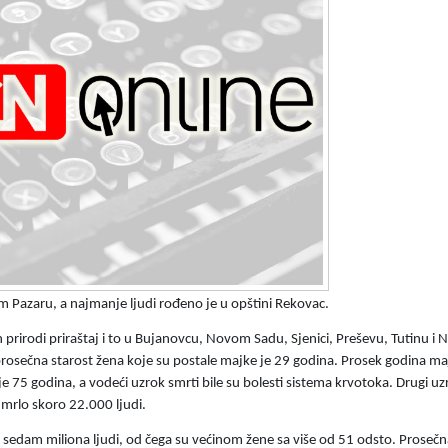
m Pazaru, a najmanje ljudi rođeno je u opštini Rekovac.
n prirodi priraštaj i to u Bujanovcu, Novom Sadu, Sjenici, Preševu, Tutinu i
prosečna starost žena koje su postale majke je 29 godina. Prosek godina ma
e 75 godina, a vodeći uzrok smrti bile su bolesti sistema krvotoka. Drugi uz
umrlo skoro 22.000 ljudi.
od sedam miliona ljudi, od čega su većinom žene sa više od 51 odsto. Prosečn