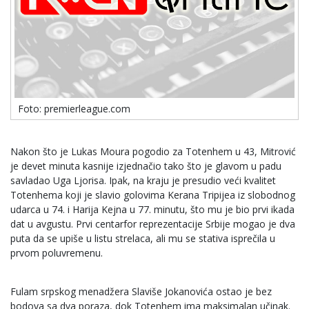
Foto: premierleague.com
Nakon što je Lukas Moura pogodio za Totenhem u 43, Mitrović
je devet minuta kasnije izjednačio tako što je glavom u padu
savladao Uga Ljorisa. Ipak, na kraju je presudio veći kvalitet
Totenhema koji je slavio golovima Kerana Tripijea iz slobodnog
udarca u 74. i Harija Kejna u 77. minutu, što mu je bio prvi ikada
dat u avgustu. Prvi centarfor reprezentacije Srbije mogao je dva
puta da se upiše u listu strelaca, ali mu se stativa isprečila u
prvom poluvremenu.
Fulam srpskog menadžera Slaviše Jokanovića ostao je bez
bodova sa dva poraza, dok Totenhem ima maksimalan učinak.