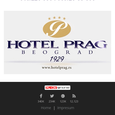
340K
234K
123K
12,123
Home
|
Impresum