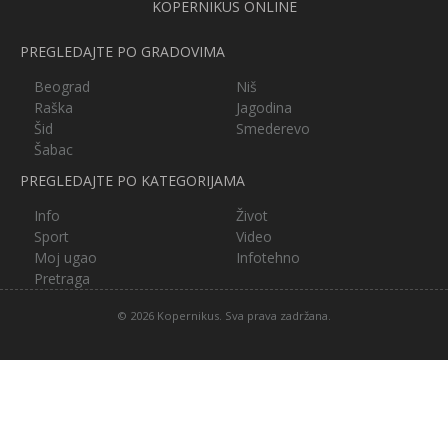
KOPERNIKUS ONLINE
PREGLEDAJTE PO GRADOVIMA
Beograd
Niš
Raška
Jagodina
Šid
Smederevo
Šabac
PREGLEDAJTE PO KATEGORIJAMA
Info
Život
Sport
Video
Moj ugao
Infotehno
Pretraga
© 2026 Kopernikus. Sva prava zadržana.