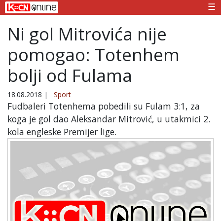
☰
Ni gol Mitrovića nije
pomogao: Totenhem
bolji od Fulama
18.08.2018
|
Sport
Fudbaleri Totenhema pobedili su Fulam 3:1, za
koga je gol dao Aleksandar Mitrović, u utakmici 2.
kola engleske Premijer lige.