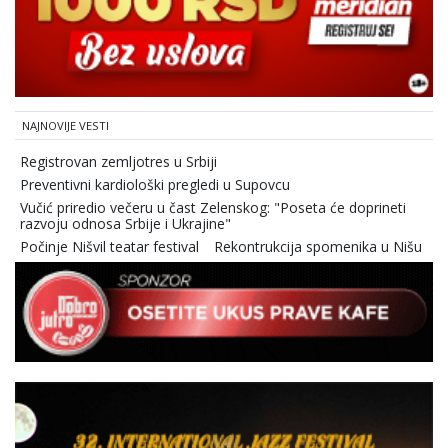
NAJNOVIJE VESTI
Registrovan zemljotres u Srbiji
Preventivni kardiološki pregledi u Supovcu
Vučić priredio večeru u čast Zelenskog: "Poseta će doprineti
razvoju odnosa Srbije i Ukrajine"
Počinje Nišvil teatar festival
Rekontrukcija spomenika u Nišu