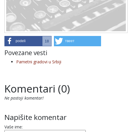
podeli
твеет
18
Povezane vesti
Pametni gradovi u Srbiji
Komentari (0)
Ne postoji komentar!
Napišite komentar
Vaše ime: