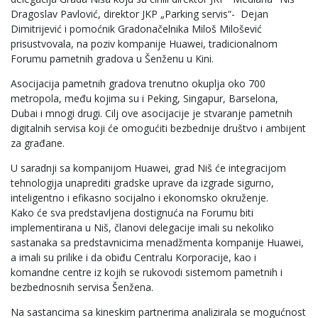
Dragoslav Pavlović, direktor JKP „Parking servis“- Dejan
Dimitrijević i pomoćnik Gradonačelnika Miloš Milošević
prisustvovala, na poziv kompanije Huawei, tradicionalnom
Forumu pametnih gradova u Šenženu u Kini.
Asocijacija pametnih gradova trenutno okuplja oko 700
metropola, među kojima su i Peking, Singapur, Barselona,
Dubai i mnogi drugi. Cilj ove asocijacije je stvaranje pametnih
digitalnih servisa koji će omogućiti bezbednije društvo i ambijent
za građane.
U saradnji sa kompanijom Huawei, grad Niš će integracijom
tehnologija unaprediti gradske uprave da izgrade sigurno,
inteligentno i efikasno socijalno i ekonomsko okruženje.
Kako će sva predstavljena dostignuća na Forumu biti
implementirana u Niš, članovi delegacije imali su nekoliko
sastanaka sa predstavnicima menadžmenta kompanije Huawei,
a imali su prilike i da obiđu Centralu Korporacije, kao i
komandne centre iz kojih se rukovodi sistemom pametnih i
bezbednosnih servisa Šenžena.
Na sastancima sa kineskim partnerima analizirala se mogućnost