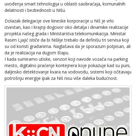
uvođenja smart tehnologija u oblasti saobraćaja, komunalnih
delatnosti i bezbednosti u Nišu.
Dolazak delegacije ove kineske korporacije u Niš je vrlo
izvestan, kao i krajnji dogovor oko detalja i dinamike realizacije
projekta našeg grada i Ministarstva telekomunikacija. Ministar
Rasim Ljajić ističe da bi Nišlije trebalo da definišu tri servisa koji
su od koristi građanima. Naglašava da je sporazum potpisan, ali
da je realizacija na dugom štapu.
I kada sumiramo utiske, senzori koji navode vozača na parking
mesto, digitalno praćenje kontejnera koje pokazuje kad su puni,
daljinsko detektovanje kvara na vodovodu, sistemi koji očitavaju
potrošnju energije ipak za Niš nisu više daleka budućnost.