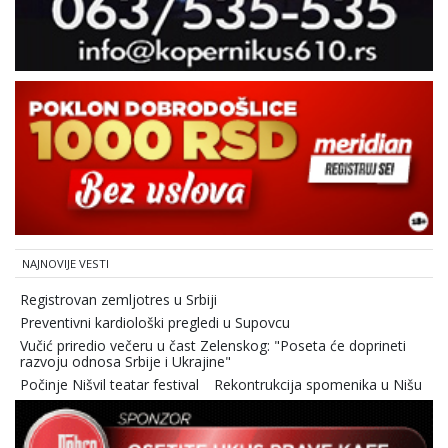
NAJNOVIJE VESTI
Registrovan zemljotres u Srbiji
Preventivni kardiološki pregledi u Supovcu
Vučić priredio večeru u čast Zelenskog: "Poseta će doprineti
razvoju odnosa Srbije i Ukrajine"
Počinje Nišvil teatar festival
Rekontrukcija spomenika u Nišu