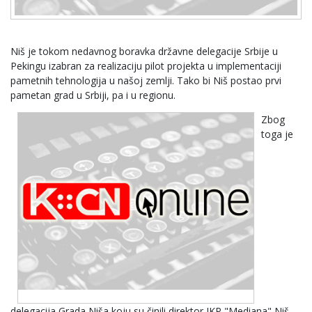
Niš je tokom nedavnog boravka državne delegacije Srbije u
Pekingu izabran za realizaciju pilot projekta u implementaciji
pametnih tehnologija u našoj zemlji. Tako bi Niš postao prvi
pametan grad u Srbiji, pa i u regionu.
Zbog
toga je
delegacija Grada Niša koju su činili direktor JKP "Mediana" Niš