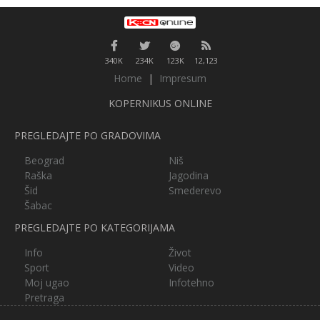
340K
234K
123K
12,123
Home
|
Impresum
KOPERNIKUS ONLINE
PREGLEDAJTE PO GRADOVIMA
Beograd
Niš
Raška
Jagodina
Šid
Smederevo
Šabac
PREGLEDAJTE PO KATEGORIJAMA
Info
Život
Sport
Video
Moj ugao
Infotehno
Pretraga