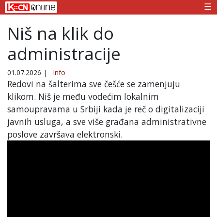
☰
Niš na klik do
administracije
01.07.2026
|
Info
Redovi na šalterima sve češće se zamenjuju
klikom. Niš je među vodećim lokalnim
samoupravama u Srbiji kada je reč o digitalizaciji
javnih usluga, a sve više građana administrativne
poslove završava elektronski.