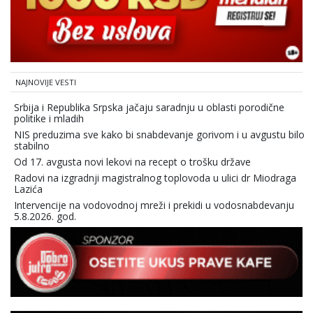
NAJNOVIJE VESTI
Srbija i Republika Srpska jačaju saradnju u oblasti porodične
politike i mladih
NIS preduzima sve kako bi snabdevanje gorivom i u avgustu bilo
stabilno
Od 17. avgusta novi lekovi na recept o trošku države
Radovi na izgradnji magistralnog toplovoda u ulici dr Miodraga
Lazića
Intervencije na vodovodnoj mreži i prekidi u vodosnabdevanju
5.8.2026. god.