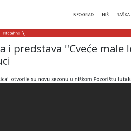
BEOGRAD
NIŠ
RAŠKA
Infotehno
a i predstava ''Cveće male I
uci
tkica'' otvorile su novu sezonu u niškom Pozorištu lutak