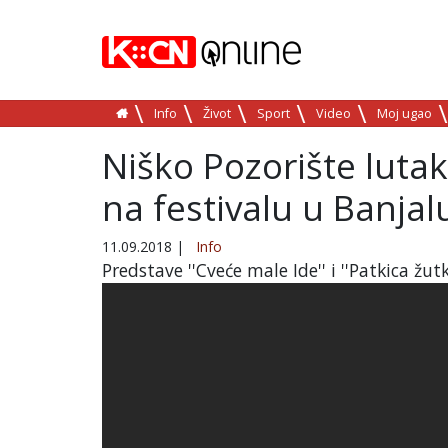
Info
Život
Sport
Video
Moj ugao
Niško Pozorište lutak
na festivalu u Banjal
11.09.2018
|
Info
Predstave ''Cveće male Ide'' i ''Patkica žu