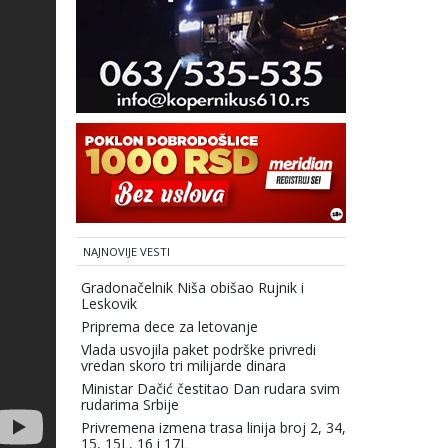
NAJNOVIJE VESTI
Gradonačelnik Niša obišao Rujnik i
Leskovik
Priprema dece za letovanje
Vlada usvojila paket podrške privredi
vredan skoro tri milijarde dinara
Ministar Dačić čestitao Dan rudara svim
rudarima Srbije
Privremena izmena trasa linija broj 2, 34,
15, 15L, 16 i 17L