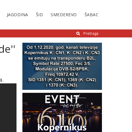
JAGODINA
ŠID
SMEDEREVO
ŠABAC
Pretraga
de''
a.