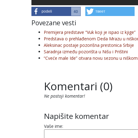
podeli
твеет
40
Povezane vesti
Premijera predstave “Vuk koji je ispao iz kjige”
Predstava o prehlađenom Deda Mrazu u niškom
Aleksinac postaje pozorišna prestonica Srbije
Saradnja između pozorišta u Nišu i Prištini
“Cveće male Ide” otvara novu sezonu u niškom 
Komentari (0)
Ne postoji komentar!
Napišite komentar
Vaše ime: