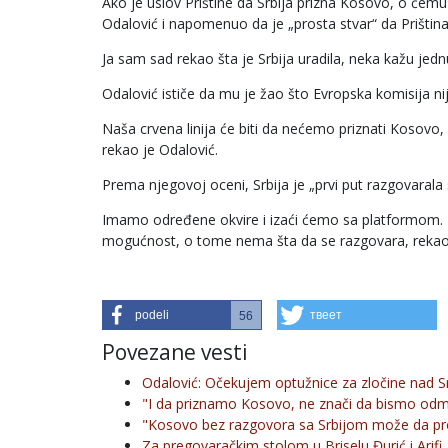
Ako je uslov Prištine da Srbija prizna Kosovo, o če
Odalović i napomenuo da je „prosta stvar“ da Priština 
Ja sam sad rekao šta je Srbija uradila, neka kažu jednu 
Odalović ističe da mu je žao što Evropska komisija nije
Naša crvena linija će biti da nećemo priznati Kosov
rekao je Odalović.
Prema njegovoj oceni, Srbija je „prvi put razgovara
Imamo određene okvire i izaći ćemo sa platformom. Ra
mogućnost, o tome nema šta da se razgovara, rekao
podeli
твеет
56
Povezane vesti
Odalović: Očekujem optužnice za zločine nad 
"I da priznamo Kosovo, ne znači da bismo od
"Kosovo bez razgovora sa Srbijom može da pr
Za pregovaračkim stolom u Briselu Đurić i Arifi