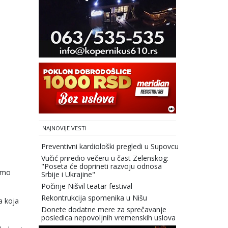
NAJNOVIJE VESTI
Preventivni kardiološki pregledi u Supovcu
Vučić priredio večeru u čast Zelenskog:
"Poseta će doprineti razvoju odnosa
samo
Srbije i Ukrajine"
Počinje Nišvil teatar festival
Rekontrukcija spomenika u Nišu
a koja
Donete dodatne mere za sprečavanje
posledica nepovoljnih vremenskih uslova