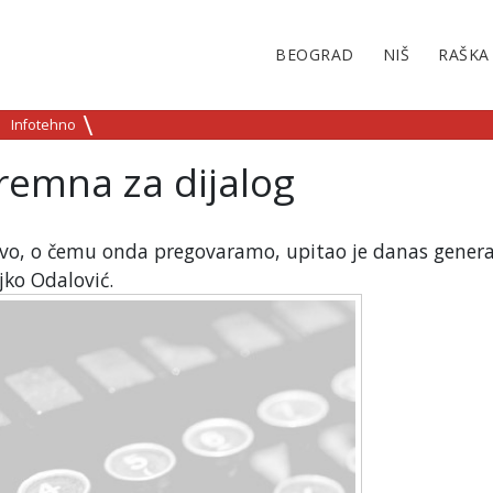
BEOGRAD
NIŠ
RAŠKA
Infotehno
premna za dijalog
sovo, o čemu onda pregovaramo, upitao je danas genera
jko Odalović.