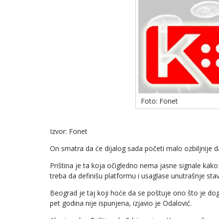
Foto: Fonet
Izvor: Fonet
On smatra da će dijalog sada početi malo ozbiljnije da
Priština je ta koja očigledno nema jasne signale kako
treba da definišu platformu i usaglase unutrašnje sta
Beograd je taj koji hoće da se poštuje ono što je do
pet godina nije ispunjena, izjavio je Odalović.