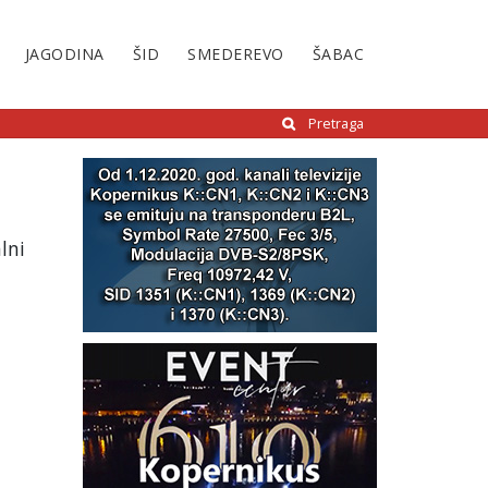
JAGODINA
ŠID
SMEDEREVO
ŠABAC
Pretraga
lni