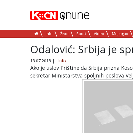
Info
Život
Sport
Video
Moj ugao
Odalović: Srbija je s
13.07.2018
|
Info
Ako je uslov Prištine da Srbija prizna Ko
sekretar Ministarstva spoljnih poslova Vel