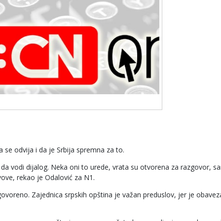
 se odvija i da je Srbija spremna za to.
 da vodi dijalog. Neka oni to urede, vrata su otvorena za razgovor, 
vove, rekao je Odalović za N1.
govoreno. Zajednica srpskih opština je važan preduslov, jer je obavez