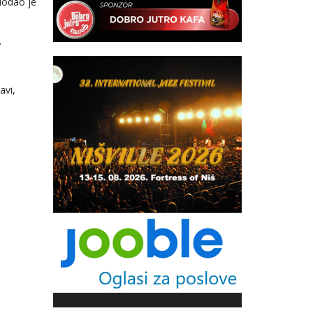
dodao je
.
avi,