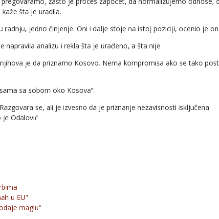
mu pregovaramo, zašto je proces započet, da normalizujemo odnose, 
kaže šta je uradila.
radnju, jedno činjenje. Oni i dalje stoje na istoj poziciji, ocenio je on
 napravila analizu i rekla šta je urađeno, a šta nije.
o, njihova je da priznamo Kosovo. Nema kompromisa ako se tako post
la sama sa sobom oko Kosova“.
zgovara se, ali je izvesno da je priznanje nezavisnosti isključena
 je Odalović
Srbima
mah u EU"
odaje maglu"