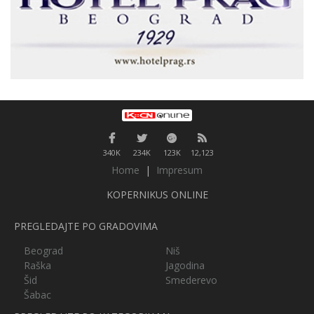
340K
234K
123K
12,123
Home
|
Impresum
KOPERNIKUS ONLINE
PREGLEDAJTE PO GRADOVIMA
Beograd
Niš
Raška
Jagodina
Šid
Smederevo
Šabac