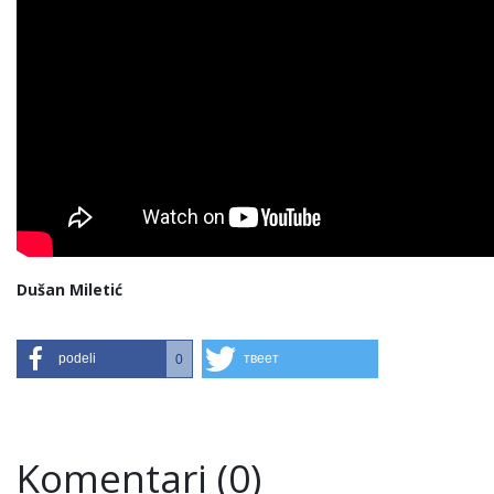
Dušan Miletić
podeli
твеет
0
Komentari (0)