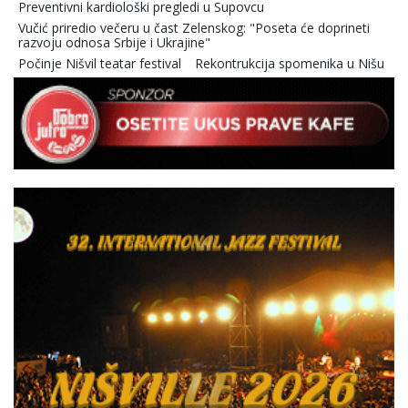
Preventivni kardiološki pregledi u Supovcu
Vučić priredio večeru u čast Zelenskog: "Poseta će doprineti
razvoju odnosa Srbije i Ukrajine"
Počinje Nišvil teatar festival
Rekontrukcija spomenika u Nišu