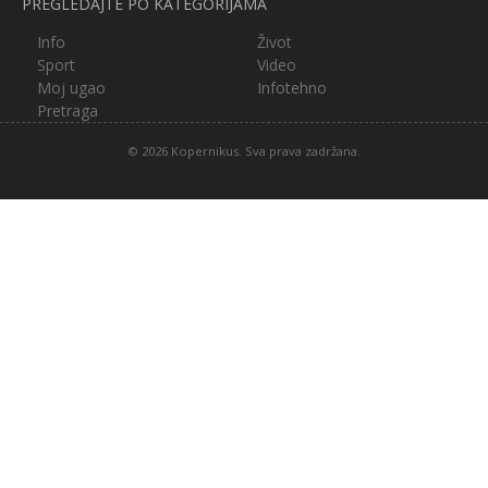
PREGLEDAJTE PO KATEGORIJAMA
Info
Život
Sport
Video
Moj ugao
Infotehno
Pretraga
© 2026 Kopernikus. Sva prava zadržana.