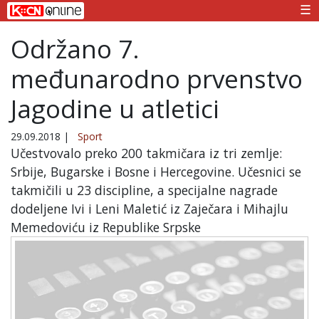
☰
Održano 7.
međunarodno prvenstvo
Jagodine u atletici
29.09.2018
|
Sport
Učestvovalo preko 200 takmičara iz tri zemlje:
Srbije, Bugarske i Bosne i Hercegovine. Učesnici se
takmičili u 23 discipline, a specijalne nagrade
dodeljene Ivi i Leni Maletić iz Zaječara i Mihajlu
Memedoviću iz Republike Srpske