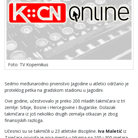
Foto: TV Kopernikus
Sedmo međunarodno prvenstvo Jagodine u atletici održano je
proteklog petka na gradskom stadionu u Jagodini.
Ove godine, učestvovalo je preko 200 mladih takmičara iz tri
zemlje: Srbije, Bosne i Hercegovine i Bugarske. Dolazak
takmičara iz još nekoliko drugih zemalja otkazan je zbog
finansijskih razloga.
Učesnici su se takmičili u 23 atletske discipline.
Iva Maletić
iz
Zaječara osvojila je prva mesta u trkama na 100 i 300 metara.