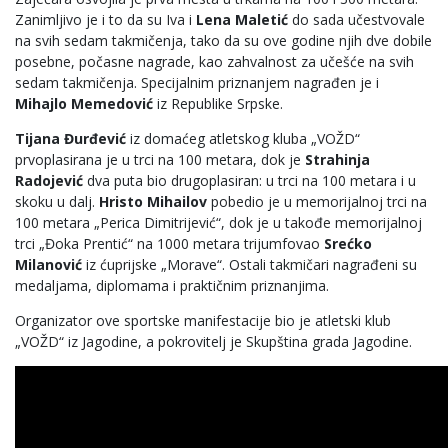
Zanimljivo je i to da su Iva i
Lena Maletić
do sada učestvovale
na svih sedam takmičenja, tako da su ove godine njih dve dobile
posebne, počasne nagrade, kao zahvalnost za učešće na svih
sedam takmičenja. Specijalnim priznanjem nagrađen je i
Mihajlo Memedović
iz Republike Srpske.
Tijana Đurđević
iz domaćeg atletskog kluba „VOŽD“
prvoplasirana je u trci na 100 metara, dok je
Strahinja
Radojević
dva puta bio drugoplasiran: u trci na 100 metara i u
skoku u dalj.
Hristo Mihailov
pobedio je u memorijalnoj trci na
100 metara „Perica Dimitrijević“, dok je u takođe memorijalnoj
trci „Đoka Prentić“ na 1000 metara trijumfovao
Srećko
Milanović
iz ćuprijske „Morave“. Ostali takmičari nagrađeni su
medaljama, diplomama i praktičnim priznanjima.
Organizator ove sportske manifestacije bio je atletski klub
„VOŽD“ iz Jagodine, a pokrovitelj je Skupština grada Jagodine.