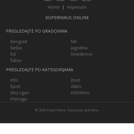
Home
|
Impresum
KOPERNIKUS ONLINE
PREGLEDAJTE PO GRADOVIMA
Beograd
Niš
Raška
Jagodina
Šid
Smederevo
Šabac
PREGLEDAJTE PO KATEGORIJAMA
Info
Život
Sport
Video
Moj ugao
Infotehno
Pretraga
© 2026 Kopernikus. Sva prava zadržana.