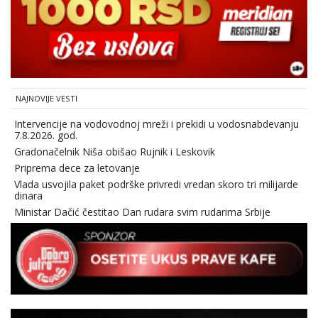
NAJNOVIJE VESTI
Intervencije na vodovodnoj mreži i prekidi u vodosnabdevanju
7.8.2026. god.
Gradonačelnik Niša obišao Rujnik i Leskovik
Priprema dece za letovanje
Vlada usvojila paket podrške privredi vredan skoro tri milijarde
dinara
Ministar Dačić čestitao Dan rudara svim rudarima Srbije