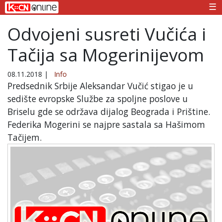
☰
Odvojeni susreti Vučića i
Tačija sa Mogerinijevom
08.11.2018
|
Info
Predsednik Srbije Aleksandar Vučić stigao je u
sedište evropske Službe za spoljne poslove u
Briselu gde se održava dijalog Beograda i Prištine.
Federika Mogerini se najpre sastala sa Hašimom
Tačijem.