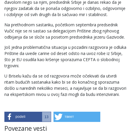
đavolom nego sa njim, predsednik Srbije je danas rekao da je
njegov zadatak da se ponaša odgovorno i ozbiljno, odgovornije
i ozbiljnije od svih drugih da bi sačuvao mir i stabilnost.
Na prethodnom sastanku, početkom septembra predsednik
Vučić nije se ni sastao sa delegacijom Prištine zbog njihovog
odbijanja da se slože sa posetom predsednika jezeru Gazivode.
Još jedna problematična situacija u pozadini razgovora je odluka
Prištine da uvede carine od deset odsto na uvoz robe iz Srbije,
što je EU osudila kao kršenje sporazuma CEFTA o slobodnoj
trgovini.
U Briselu kažu da se od razgovora može očekivati da utvrdi
ritam budućih sastanaka kako bi se do konačnog sporazuma
došlo u narednih nekoliko meseci, a najavljuje se da bi razgovori
na ekspertskom nivou u ovoj fazi mogli da budu intenzivirani.
podeli
твеет
13
Povezane vesti