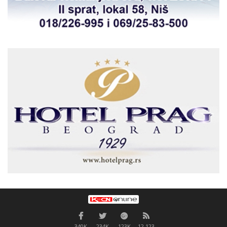
340K
234K
123K
12,123