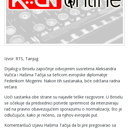
Izvor: RTS, Tanjug
Dijalog u Briselu započinje odvojenim susretima Aleksandra
Vučića i Hašima Tačija sa šeficom evropske diplomatije
Federikom Mogerini. Nakon tih sastanaka, biće održana radna
večara.
Uoči sastanka obe strane su najavile teške razgovore. U Briselu
se očekuje da predsednici potvrde spremnost da intenziviraju
rad na pravno obavezujućem sporazumu o normalizaciji, što je
odlučujuće, kako je rečeno, za njihov evropski put.
Komentarišući izjavu Hašima Tačija da bi pre pregovarao sa