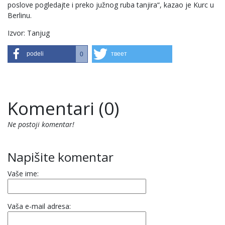
poslove pogledajte i preko južnog ruba tanjira“, kazao je Kurc u
Berlinu.
Izvor: Tanjug
podeli
твеет
0
Komentari (0)
Ne postoji komentar!
Napišite komentar
Vaše ime:
Vaša e-mail adresa: