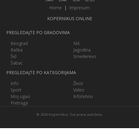
Home
|
Impresum
KOPERNIKUS ONLINE
PREGLEDAJTE PO GRADOVIMA
Beograd
Niš
Raška
Jagodina
Šid
Smederevo
Šabac
PREGLEDAJTE PO KATEGORIJAMA
Info
Život
Sport
Video
Moj ugao
Infotehno
Pretraga
© 2026 Kopernikus. Sva prava zadržana.