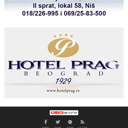
340K
234K
123K
12,123