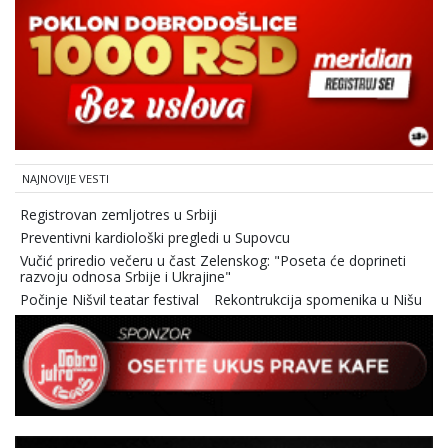
NAJNOVIJE VESTI
Registrovan zemljotres u Srbiji
Preventivni kardiološki pregledi u Supovcu
Vučić priredio večeru u čast Zelenskog: "Poseta će doprineti
razvoju odnosa Srbije i Ukrajine"
Počinje Nišvil teatar festival
Rekontrukcija spomenika u Nišu