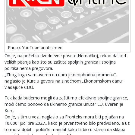
Photo: YouTube printscreen
On je, na početku dvodnevne posete Nemačkoj, rekao da kod
velikih pitanja kao što su zaštita spoljnih granica i spoljna
politika nema pregovora.
„Zbog toga sam uveren da nam je neophodna promena“,
naglasio je Kurc u govoru na sinoćnom „Ekonomskom danu“
vladajuće CDU.
Tek kada budemo mogli da zaštitimo efektivno spoljne granice,
moći ćemo ponovo da ukinemo granice unutar EU, uveren je
Kurc.
On je, s tim u vezi, naglasio sa Fronteks mora biti pojačan na
10.000 ljudi pre 2027., kako je prvenstveno bilo predviđeno, a uz
to mora dobiti i politički mandat kako bi bio u stanju da sklapa