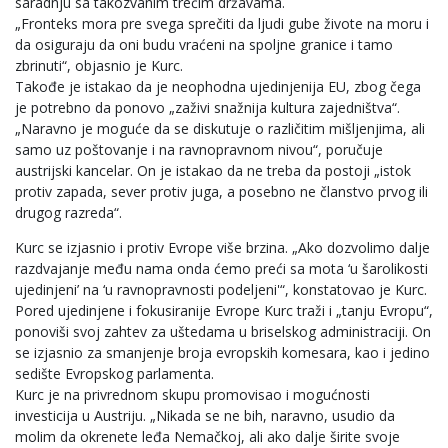
saradnju sa takozvanim trećim državama.
„Fronteks mora pre svega sprečiti da ljudi gube živote na moru i
da osiguraju da oni budu vraćeni na spoljne granice i tamo
zbrinuti“, objasnio je Kurc.
Takođe je istakao da je neophodna ujedinjenija EU, zbog čega
je potrebno da ponovo „zaživi snažnija kultura zajedništva“.
„Naravno je moguće da se diskutuje o različitim mišljenjima, ali
samo uz poštovanje i na ravnopravnom nivou“, poručuje
austrijski kancelar. On je istakao da ne treba da postoji „istok
protiv zapada, sever protiv juga, a posebno ne članstvo prvog ili
drugog razreda“.
Kurc se izjasnio i protiv Evrope više brzina. „Ako dozvolimo dalje
razdvajanje među nama onda ćemo preći sa mota ‘u šarolikosti
ujedinjeni’ na ‘u ravnopravnosti podeljeni'“, konstatovao je Kurc.
Pored ujedinjene i fokusiranije Evrope Kurc traži i „tanju Evropu“,
ponoviši svoj zahtev za uštedama u briselskog administraciji. On
se izjasnio za smanjenje broja evropskih komesara, kao i jedino
sedište Evropskog parlamenta.
Kurc je na privrednom skupu promovisao i mogućnosti
investicija u Austriju. „Nikada se ne bih, naravno, usudio da
molim da okrenete leđa Nemačkoj, ali ako dalje širite svoje