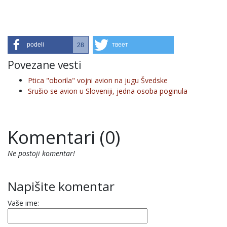
podeli
твеет
28
Povezane vesti
Ptica "oborila" vojni avion na jugu Švedske
Srušio se avion u Sloveniji, jedna osoba poginula
Komentari (0)
Ne postoji komentar!
Napišite komentar
Vaše ime: