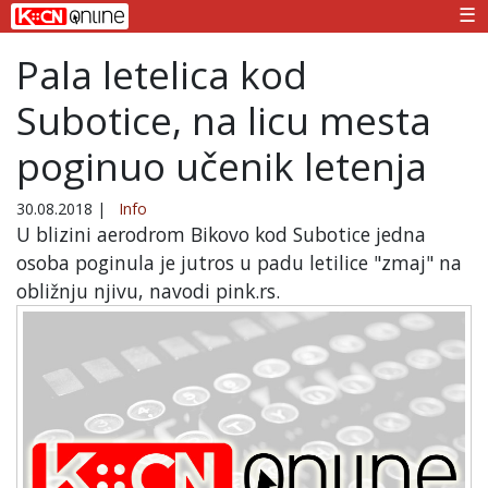
☰
Pala letelica kod
Subotice, na licu mesta
poginuo učenik letenja
30.08.2018
|
Info
U blizini aerodrom Bikovo kod Subotice jedna
osoba poginula je jutros u padu letilice "zmaj" na
obližnju njivu, navodi pink.rs.