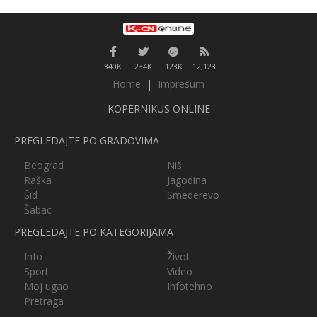
340K
234K
123K
12,123
Home
|
Impresum
KOPERNIKUS ONLINE
PREGLEDAJTE PO GRADOVIMA
Beograd
Niš
Raška
Jagodina
Šid
Smederevo
Šabac
PREGLEDAJTE PO KATEGORIJAMA
Info
Život
Sport
Video
Moj ugao
Infotehno
Pretraga