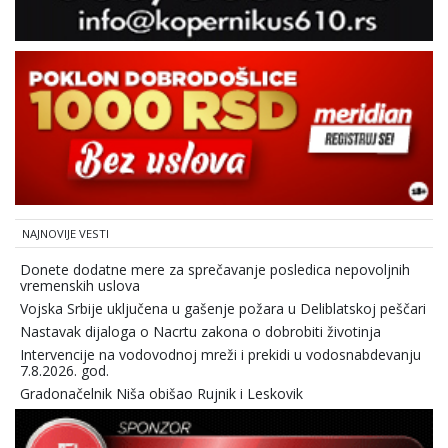
NAJNOVIJE VESTI
Donete dodatne mere za sprečavanje posledica nepovoljnih
vremenskih uslova
Vojska Srbije uključena u gašenje požara u Deliblatskoj peščari
Nastavak dijaloga o Nacrtu zakona o dobrobiti životinja
Intervencije na vodovodnoj mreži i prekidi u vodosnabdevanju
7.8.2026. god.
Gradonačelnik Niša obišao Rujnik i Leskovik