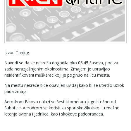
Izvor: Tanjug
Navodi se da se nesreća dogodila oko 06.45 časova, pod za
sada nerazjašnjenim okolnostima. Zmajem je upravljao
neidentifikovani muškarac koji je poginuo na licu mesta.
Na mestu nesreće biće obavljen uviđaj kako bi se utvrdio uzrok
pada zmaja.
Aerodrom Bikovo nalazi se šest kilometara jugoistočno od
Subotice. Aerodrom se koristi za sportsko-školsko i trenažno
letenje aviona i jedrilica, kao i skokove padobranaca.