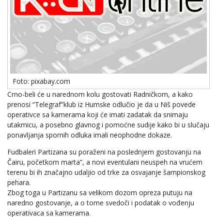
Foto: pixabay.com
Crno-beli će u narednom kolu gostovati Radničkom, a kako
prenosi “Telegraf”klub iz Humske odlučio je da u Niš povede
operativce sa kamerama koji će imati zadatak da snimaju
utakmicu, a posebno glavnog i pomoćne sudije kako bi u slučaju
ponavljanja spornih odluka imali neophodne dokaze.
Fudbaleri Partizana su poraženi na poslednjem gostovanju na
Čairu, početkom marta”, a novi eventulani neuspeh na vrućem
terenu bi ih značajno udaljio od trke za osvajanje šampionskog
pehara.
Zbog toga u Partizanu sa velikom dozom opreza putuju na
naredno gostovanje, a o tome svedoči i podatak o vođenju
operativaca sa kamerama.