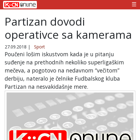
☰
Partizan dovodi
operativce sa kamerama
27.09.2018
|
Sport
Poučeni lošim iskustvom kada je u pitanju
suđenje na prethodnih nekoliko superligaškim
mečeva, a pogotovo na nedavnom “večitom”
derbiju, nateralo je čelnike Fudbalskog kluba
Partizan na nesvakidašnje mere.