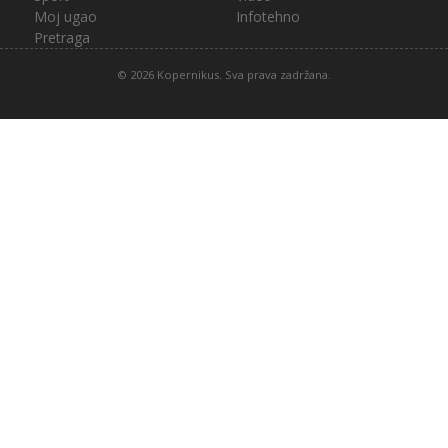
Moj ugao
Infotehno
Pretraga
© 2026 Kopernikus. Sva prava zadržana.