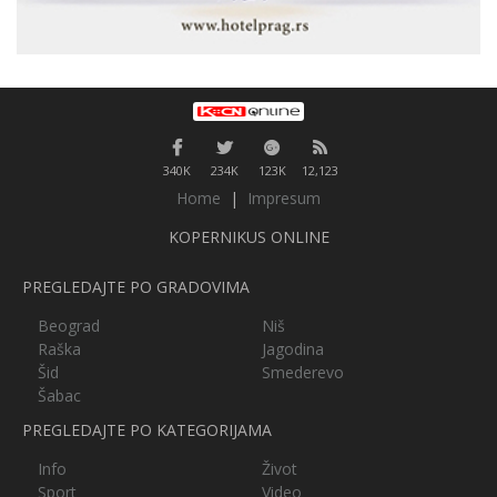
340K
234K
123K
12,123
Home
|
Impresum
KOPERNIKUS ONLINE
PREGLEDAJTE PO GRADOVIMA
Beograd
Niš
Raška
Jagodina
Šid
Smederevo
Šabac
PREGLEDAJTE PO KATEGORIJAMA
Info
Život
Sport
Video