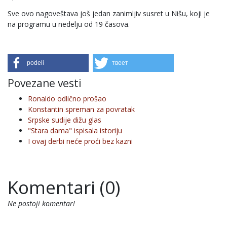
Sve ovo nagoveštava još jedan zanimljiv susret u Nišu, koji je
na programu u nedelju od 19 časova.
podeli
твеет
Povezane vesti
Ronaldo odlično prošao
Konstantin spreman za povratak
Srpske sudije dižu glas
"Stara dama" ispisala istoriju
I ovaj derbi neće proći bez kazni
Komentari (0)
Ne postoji komentar!