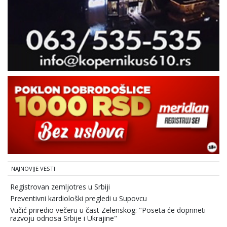
NAJNOVIJE VESTI
Registrovan zemljotres u Srbiji
Preventivni kardiološki pregledi u Supovcu
Vučić priredio večeru u čast Zelenskog: "Poseta će doprineti
razvoju odnosa Srbije i Ukrajine"