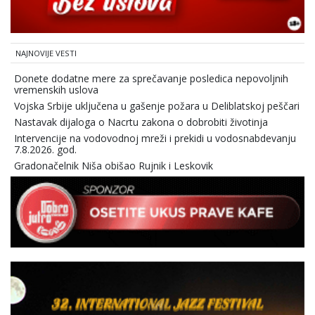
NAJNOVIJE VESTI
Donete dodatne mere za sprečavanje posledica nepovoljnih
vremenskih uslova
Vojska Srbije uključena u gašenje požara u Deliblatskoj peščari
Nastavak dijaloga o Nacrtu zakona o dobrobiti životinja
Intervencije na vodovodnoj mreži i prekidi u vodosnabdevanju
7.8.2026. god.
Gradonačelnik Niša obišao Rujnik i Leskovik