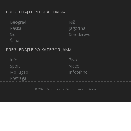
PREGLEDAJTE PO GRADOVIMA
Beograd
Niš
Raška
Jagodina
Šid
Smederevo
Šabac
PREGLEDAJTE PO KATEGORIJAMA
Info
Život
Sport
Video
Moj ugao
Infotehno
Pretraga
© 2026 Kopernikus. Sva prava zadržana.