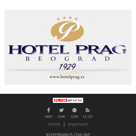
340K
234K
123K
12,123
Home
|
Impresum
KOPERNIKUS ONLINE