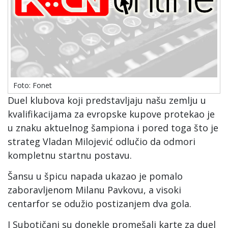
Foto: Fonet
Duel klubova koji predstavljaju našu zemlju u
kvalifikacijama za evropske kupove protekao je
u znaku aktuelnog šampiona i pored toga što je
strateg Vladan Milojević odlučio da odmori
kompletnu startnu postavu.
Šansu u špicu napada ukazao je pomalo
zaboravljenom Milanu Pavkovu, a visoki
centarfor se odužio postizanjem dva gola.
I Subotičani su donekle promešali karte za duel