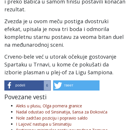
i preko Babića u samom finišu postavili konačan
rezultat.
Zvezda je u ovom meču postiga dvostruki
efekat, upisala je nova tri boda i odmorila
kompletnu starnu postavu za veoma bitan duel
na međunarodnoj sceni.
Crveno-bele već u utorak očekuje gostovanje
Spartaku u Trnavi, u kome će pokušati da
izborie plasman u plej-of za Ligu šampiona.
podeli
твеет
6
Povezane vesti
Aleks u plusu, Olga pomera granice
Nadal odustao od Sinsinatija, šansa za Đokovića
Nole zadržao poziciju i popravio saldo
I Lajović nastupa u Sinsinatiju