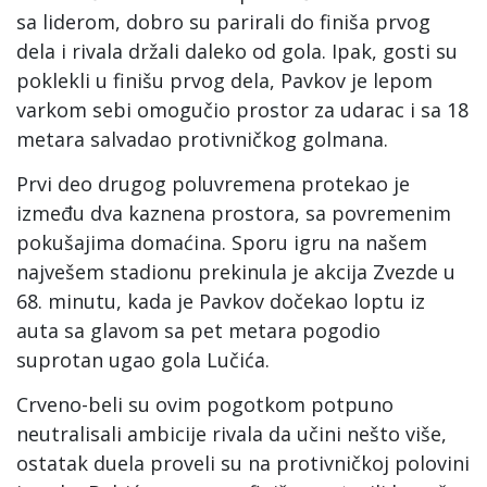
sa liderom, dobro su parirali do finiša prvog
dela i rivala držali daleko od gola. Ipak, gosti su
poklekli u finišu prvog dela, Pavkov je lepom
varkom sebi omogučio prostor za udarac i sa 18
metara salvadao protivničkog golmana.
Prvi deo drugog poluvremena protekao je
između dva kaznena prostora, sa povremenim
pokušajima domaćina. Sporu igru na našem
najvešem stadionu prekinula je akcija Zvezde u
68. minutu, kada je Pavkov dočekao loptu iz
auta sa glavom sa pet metara pogodio
suprotan ugao gola Lučića.
Crveno-beli su ovim pogotkom potpuno
neutralisali ambicije rivala da učini nešto više,
ostatak duela proveli su na protivničkoj polovini