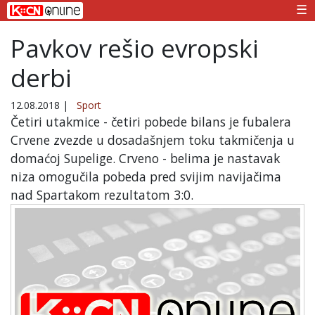
☰
Pavkov rešio evropski
derbi
12.08.2018
|
Sport
Četiri utakmice - četiri pobede bilans je fubalera
Crvene zvezde u dosadašnjem toku takmičenja u
domaćoj Supelige. Crveno - belima je nastavak
niza omogučila pobeda pred svijim navijačima
nad Spartakom rezultatom 3:0.