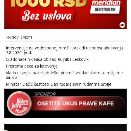
NAJNOVIJE VESTI
Intervencije na vodovodnoj mreži i prekidi u vodosnabdevanju
7.8.2026. god.
Gradonačelnik Niša obišao Rujnik i Leskovik
Priprema dece za letovanje
Vlada usvojila paket podrške privredi vredan skoro tri milijarde
dinara
Ministar Dačić čestitao Dan rudara svim rudarima Srbije