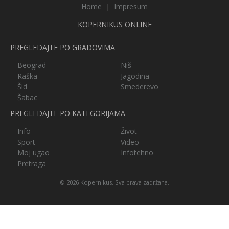
Home
|
Impresum
KOPERNIKUS ONLINE
PREGLEDAJTE PO GRADOVIMA
Beograd
Niš
Raška
Jagodina
Šid
Smederevo
Šabac
PREGLEDAJTE PO KATEGORIJAMA
Info
Život
Sport
Video
Moj ugao
Infotehno
Pretraga
© 2026 Kopernikus. Sva prava zadržana.