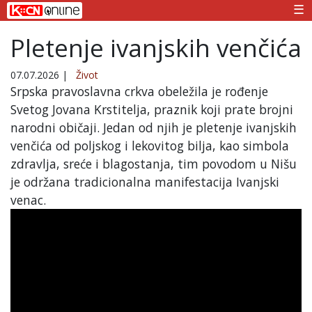
☰
Pletenje ivanjskih venčića
07.07.2026
|
Život
Srpska pravoslavna crkva obeležila je rođenje
Svetog Jovana Krstitelja, praznik koji prate brojni
narodni običaji. Jedan od njih je pletenje ivanjskih
venčića od poljskog i lekovitog bilja, kao simbola
zdravlja, sreće i blagostanja, tim povodom u Nišu
je održana tradicionalna manifestacija Ivanjski
venac.