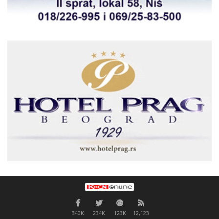
340K
234K
123K
12,123