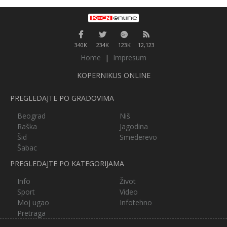
340K
234K
123K
12,123
Home
|
Impresum
KOPERNIKUS ONLINE
PREGLEDAJTE PO GRADOVIMA
Beograd
Niš
Raška
Jagodina
Šid
Smederevo
Šabac
PREGLEDAJTE PO KATEGORIJAMA
Info
Život
Sport
Video
Moj ugao
Infotehno
Pretraga