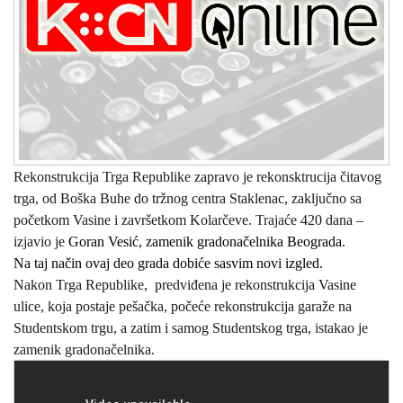
Rekonstrukcija Trga Republike zapravo je rekonsktrucija čitavog
trga, od Boška Buhe do tržnog centra Staklenac, zaključno sa
početkom Vasine i završetkom Kolarčeve
. Traja
će 420 dana –
izjavio je
Goran Vesić, zamenik gradonačelnika Beograda.
Na taj način ovaj deo grada dobiće sasvim novi izgled.
Nakon Trga Republike, predviđena je rekonstrukcija Vasine
ulice, koja postaje pešačka, počeće rekonstrukcija garaže na
Studentskom trgu, a zatim i samog Studentskog trga, istakao je
zamenik gradonačelnika.