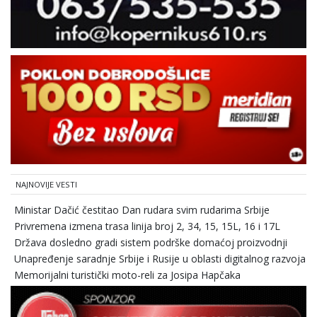
NAJNOVIJE VESTI
Ministar Dačić čestitao Dan rudara svim rudarima Srbije
Privremena izmena trasa linija broj 2, 34, 15, 15L, 16 i 17L
Država dosledno gradi sistem podrške domaćoj proizvodnji
Unapređenje saradnje Srbije i Rusije u oblasti digitalnog razvoja
Memorijalni turistički moto-reli za Josipa Hapčaka