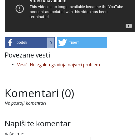
podeli
твеет
0
Povezane vesti
Vesić: Nelegalna gradnja najveći problem
Komentari (0)
Ne postoji komentar!
Napišite komentar
Vaše ime: