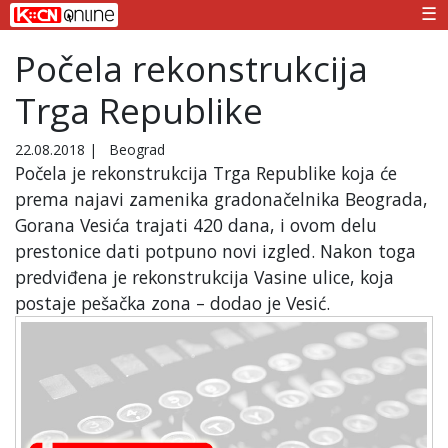
☰
Počela rekonstrukcija
Trga Republike
22.08.2018
|
Beograd
Počela je rekonstrukcija Trga Republike koja će
prema najavi zamenika gradonačelnika Beograda,
Gorana Vesića trajati 420 dana, i ovom delu
prestonice dati potpuno novi izgled. Nakon toga
predviđena je rekonstrukcija Vasine ulice, koja
postaje pešačka zona – dodao je Vesić.