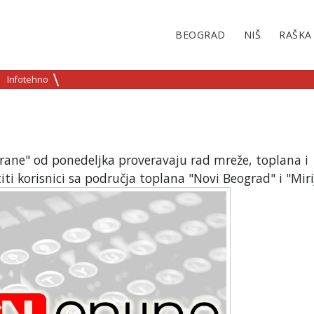
BEOGRAD
NIŠ
RAŠKA
Infotehno
rane" od ponedeljka proveravaju rad mreže, toplana i
iti korisnici sa područja toplana "Novi Beograd" i "Miri