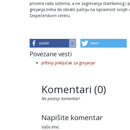
provera rada sistema, a ne zagrevanja stambenog i po
grejanja treba da obrate pažnju na ispravnost svojih un
Dispečerskom centru.
podeli
твеет
0
Povezane vesti
Jeftiniji priključak za grejanje!
Komentari (0)
Ne postoji komentar!
Napišite komentar
Vaše ime: