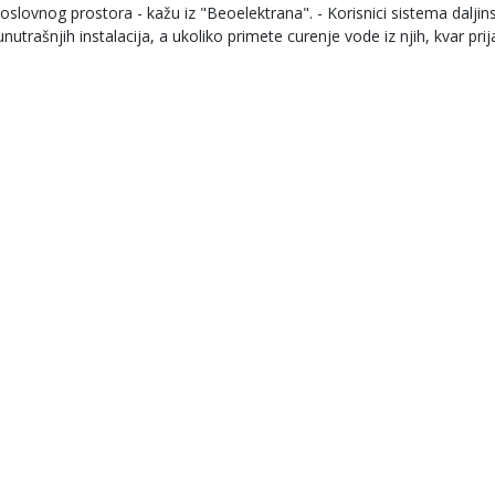
slovnog prostora - kažu iz "Beoelektrana". - Korisnici sistema daljin
utrašnjih instalacija, a ukoliko primete curenje vode iz njih, kvar prij