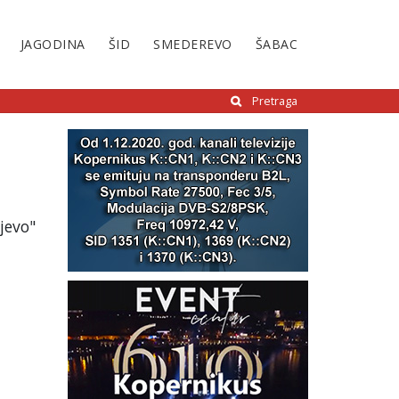
JAGODINA
ŠID
SMEDEREVO
ŠABAC
Pretraga
jevo"