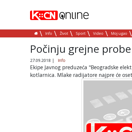
Info
Život
Sport
Video
Moj ugao
Počinju grejne probe
27.09.2018
|
Info
Ekipe Javnog preduzeća "Beogradske elekt
kotlarnica. Mlake radijatore najpre će oset