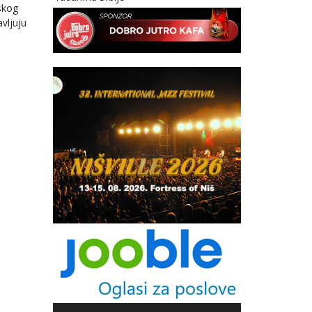
skog
avljuju