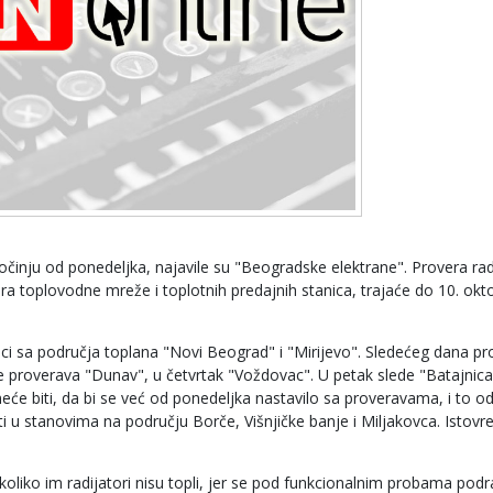
inju od ponedeljka, najavile su "Beogradske elektrane". Provera ra
era toplovodne mreže i toplotnih predajnih stanica, trajaće do 10. okt
nici sa područja toplana "Novi Beograd" i "Mirijevo". Sledećeg dana p
se proverava "Dunav", u četvrtak "Voždovac". U petak slede "Batajnica
e biti, da bi se već od ponedeljka nastavilo sa proveravama, i to o
i u stanovima na području Borče, Višnjičke banje i Miljakovca. Istov
koliko im radijatori nisu topli, jer se pod funkcionalnim probama po