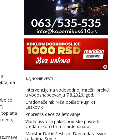
da
NAJNOVIJE VESTI
obra, da
Intervencije na vodovodnoj mreži i prekidi
u vodosnabdevanju 7.8.2026. god.
robe će
Gradonačelnik Niša obišao Rujnik i
",
Leskovik
d toplana
Priprema dece za letovanje
remeno,
Vlada usvojila paket podrške privredi
vredan skoro tri milijarde dinara
Ministar Dačić čestitao Dan rudara svim
drazumeva
rudarima Srbije