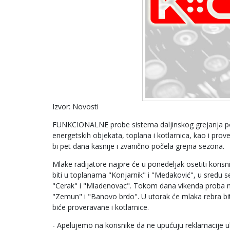
Izvor: Novosti
FUNKCIONALNE probe sistema daljinskog grejanja poč
energetskih objekata, toplana i kotlarnica, kao i prov
bi pet dana kasnije i zvanično počela grejna sezona.
Mlake radijatore najpre će u ponedeljak osetiti koris
biti u toplanama "Konjarnik" i "Medaković", u sredu 
"Cerak" i "Mladenovac". Tokom dana vikenda proba neć
"Zemun" i "Banovo brdo". U utorak će mlaka rebra bit
biće proveravane i kotlarnice.
- Apelujemo na korisnike da ne upućuju reklamacije u