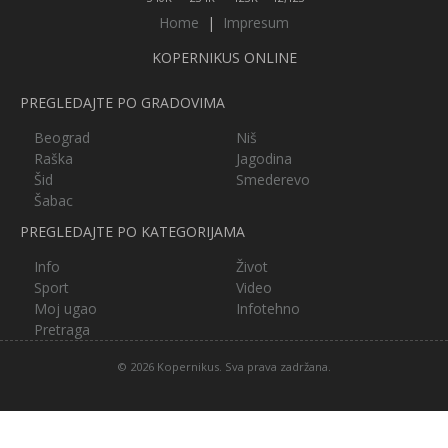
Home
|
Impresum
KOPERNIKUS ONLINE
PREGLEDAJTE PO GRADOVIMA
Beograd
Niš
Raška
Jagodina
Šid
Smederevo
Šabac
PREGLEDAJTE PO KATEGORIJAMA
Info
Život
Sport
Video
Moj ugao
Infotehno
Pretraga
© 2026 Kopernikus. Sva prava zadržana.