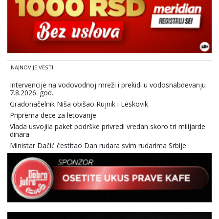
NAJNOVIJE VESTI
Intervencije na vodovodnoj mreži i prekidi u vodosnabdevanju
7.8.2026. god.
Gradonačelnik Niša obišao Rujnik i Leskovik
Priprema dece za letovanje
Vlada usvojila paket podrške privredi vredan skoro tri milijarde
dinara
Ministar Dačić čestitao Dan rudara svim rudarima Srbije