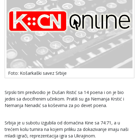
Foto: Košarkaški savez Srbije
Srpski tim predvodio je Dušan Ristić sa 14 poena i on je bio
jedini sa dvocifrenim učinkom. Pratili su ga Nemanja Krstić i
Nemanja Nenadić sa koševima za po devet poena.
Srbija je u subotu izgubila od domaćina Kine sa 74:71, a u
trećem kolu turnira na kojem priliku za dokazivanje imaju naši
mladi igrači, reprezentacija igra sa Ukrajinom.