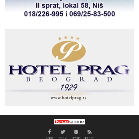
340K
234K
123K
12,123