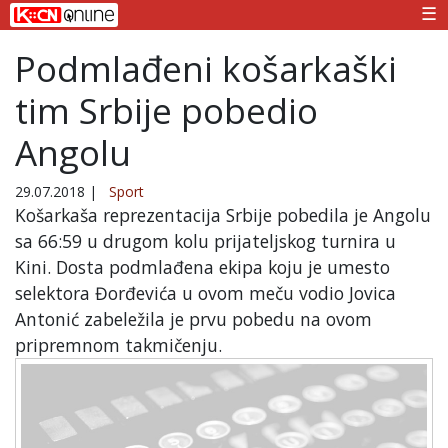
☰
Podmlađeni košarkaški
tim Srbije pobedio
Angolu
29.07.2018
|
Sport
Košarkaša reprezentacija Srbije pobedila je Angolu
sa 66:59 u drugom kolu prijateljskog turnira u
Kini. Dosta podmlađena ekipa koju je umesto
selektora Đorđevića u ovom meču vodio Jovica
Antonić zabeležila je prvu pobedu na ovom
pripremnom takmičenju.