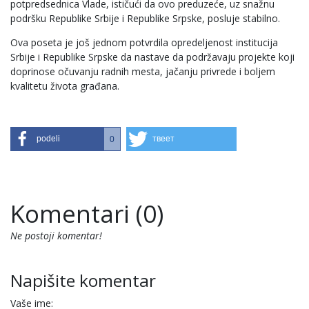
potpredsednica Vlade, ističući da ovo preduzeće, uz snažnu
podršku Republike Srbije i Republike Srpske, posluje stabilno.
Ova poseta je još jednom potvrdila opredeljenost institucija
Srbije i Republike Srpske da nastave da podržavaju projekte koji
doprinose očuvanju radnih mesta, jačanju privrede i boljem
kvalitetu života građana.
podeli
твеет
0
Komentari (0)
Ne postoji komentar!
Napišite komentar
Vaše ime: