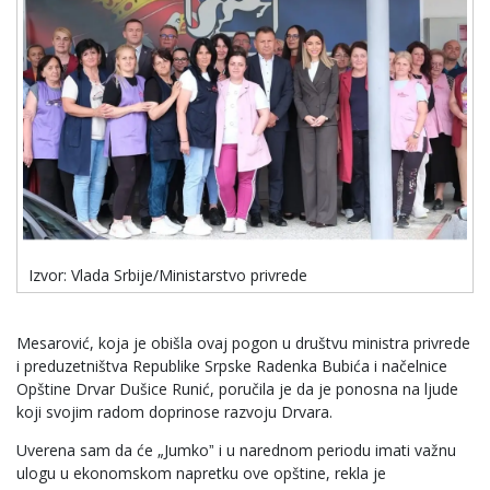
Izvor: Vlada Srbije/Ministarstvo privrede
Mesarović, koja je obišla ovaj pogon u društvu ministra privrede
i preduzetništva Republike Srpske Radenka Bubića i načelnice
Opštine Drvar Dušice Runić, poručila je da je ponosna na ljude
koji svojim radom doprinose razvoju Drvara.
Uverena sam da će „Jumkoˮ i u narednom periodu imati važnu
ulogu u ekonomskom napretku ove opštine, rekla je