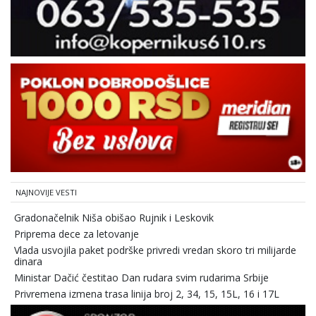
NAJNOVIJE VESTI
Gradonačelnik Niša obišao Rujnik i Leskovik
Priprema dece za letovanje
Vlada usvojila paket podrške privredi vredan skoro tri milijarde
dinara
Ministar Dačić čestitao Dan rudara svim rudarima Srbije
Privremena izmena trasa linija broj 2, 34, 15, 15L, 16 i 17L