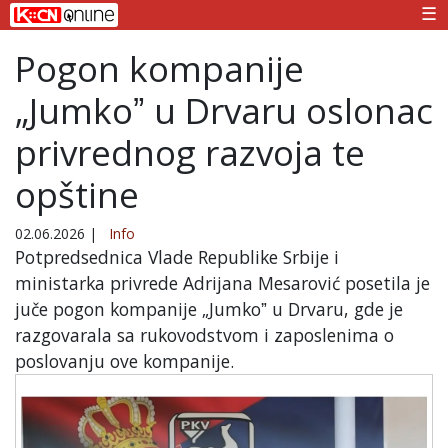
☰
Pogon kompanije
„Jumkoˮ u Drvaru oslonac
privrednog razvoja te
opštine
02.06.2026
|
Info
Potpredsednica Vlade Republike Srbije i
ministarka privrede Adrijana Mesarović posetila je
juče pogon kompanije „Jumkoˮ u Drvaru, gde je
razgovarala sa rukovodstvom i zaposlenima o
poslovanju ove kompanije.