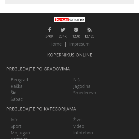
340K
234K
123K
12,123
Home
|
Impresum
KOPERNIKUS ONLINE
PREGLEDAJTE PO GRADOVIMA
Beograd
Niš
Raška
Jagodina
Šid
Smederevo
Šabac
PREGLEDAJTE PO KATEGORIJAMA
Info
Život
Sport
Video
Moj ugao
Infotehno