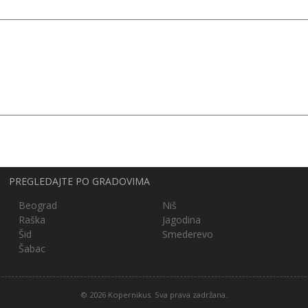
PREGLEDAJTE PO GRADOVIMA
Beograd
Niš
Raška
Jagodina
Šid
Smederevo
Šabac
© 2026 Kopernikus. Sva prava zadržana.