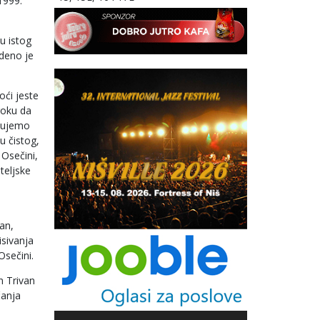
1999.
u istog
deno je
ći jeste
roku da
ekujemo
u čistog,
 Osečini,
teljske
an,
isivanja
Osečini.
n Trivan
čanja