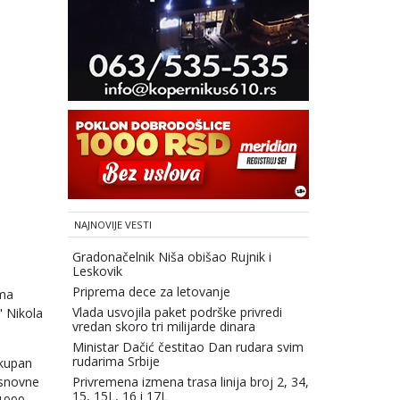
NAJNOVIJE VESTI
Gradonačelnik Niša obišao Rujnik i
Leskovik
Priprema dece za letovanje
ima
Vlada usvojila paket podrške privredi
" Nikola
vredan skoro tri milijarde dinara
Ministar Dačić čestitao Dan rudara svim
rudarima Srbije
ukupan
osnovne
Privremena izmena trasa linija broj 2, 34,
15, 15L, 16 i 17L