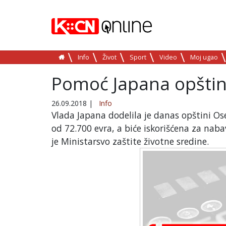
Info
Život
Sport
Video
Moj ugao
Pomoć Japana opštin
26.09.2018
|
Info
Vlada Japana dodelila je danas opštini Ose
od 72.700 evra, a biće iskorišćena za nab
je Ministarsvo zaštite životne sredine.