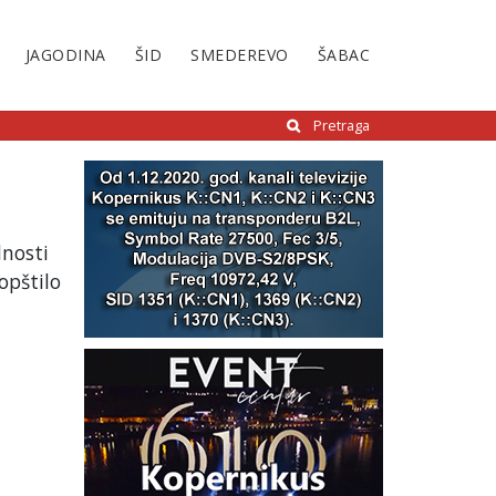
JAGODINA
ŠID
SMEDEREVO
ŠABAC
Pretraga
dnosti
opštilo