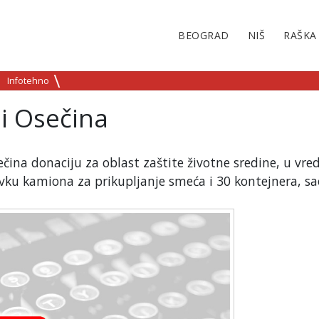
BEOGRAD
NIŠ
RAŠKA
Infotehno
i Osečina
čina donaciju za oblast zaštite životne sredine, u vre
avku kamiona za prikupljanje smeća i 30 kontejnera, sa