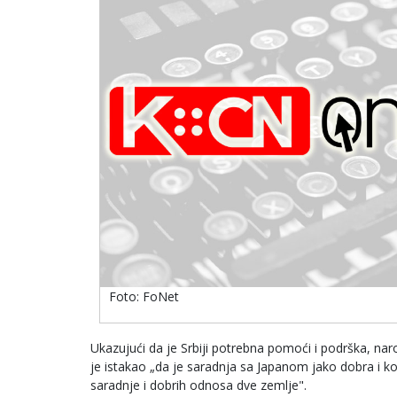
Foto: FoNet
Ukazujući da je Srbiji potrebna pomoći i podrška, nar
je istakao „da je saradnja sa Japanom jako dobra i k
saradnje i dobrih odnosa dve zemlje".