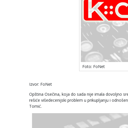
Foto: FoNet
Izvor: FoNet
Opština Osečina, koja do sada nije imala dovoljno s
rešiće višedecenijski problem u prikupljanju i odnošen
Tomić.