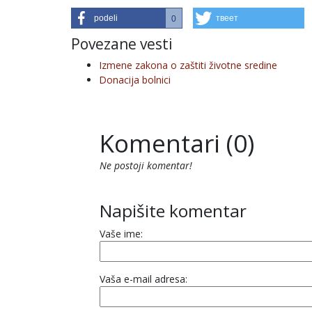
podeli
твеет
0
Povezane vesti
Izmene zakona o zaštiti životne sredine
Donacija bolnici
Komentari (0)
Ne postoji komentar!
Napišite komentar
Vaše ime:
Vaša e-mail adresa: