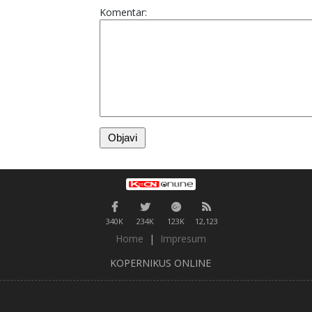
Komentar:
340K
234K
123K
12,123
Home
|
Impresum
KOPERNIKUS ONLINE