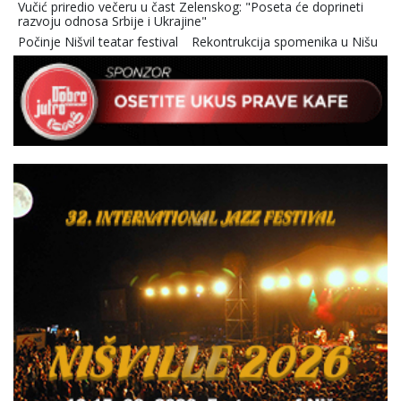
Vučić priredio večeru u čast Zelenskog: "Poseta će doprineti
razvoju odnosa Srbije i Ukrajine"
Počinje Nišvil teatar festival
Rekontrukcija spomenika u Nišu