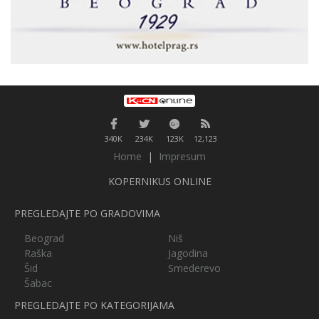
340K
234K
123K
12,123
Home
|
Impresum
KOPERNIKUS ONLINE
PREGLEDAJTE PO GRADOVIMA
Beograd
Niš
Raška
Jagodina
Šid
Smederevo
Šabac
PREGLEDAJTE PO KATEGORIJAMA