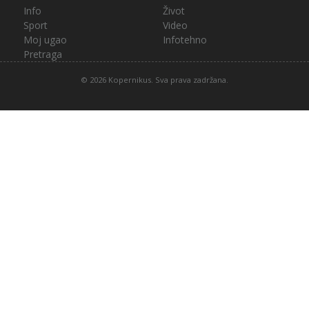
Info
Život
Sport
Video
Moj ugao
Infotehno
Pretraga
© 2026 Kopernikus. Sva prava zadržana.