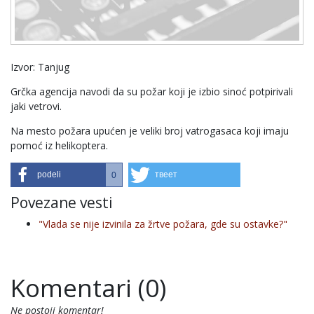
Izvor: Tanjug
Grčka agencija navodi da su požar koji je izbio sinoć potpirivali
jaki vetrovi.
Na mesto požara upućen je veliki broj vatrogasaca koji imaju
pomoć iz helikoptera.
podeli
твеет
0
Povezane vesti
"Vlada se nije izvinila za žrtve požara, gde su ostavke?"
Komentari (0)
Ne postoji komentar!