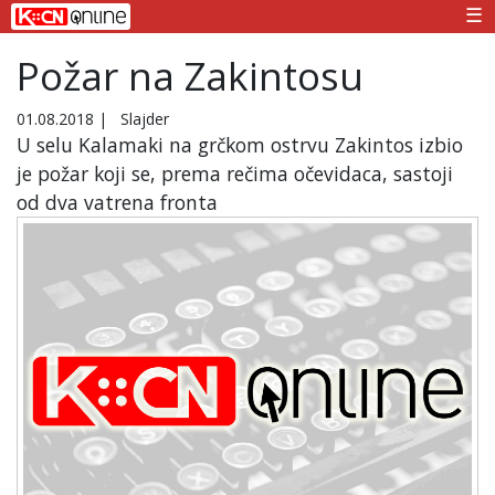
☰
Požar na Zakintosu
01.08.2018
|
Slajder
U selu Kalamaki na grčkom ostrvu Zakintos izbio
je požar koji se, prema rečima očevidaca, sastoji
od dva vatrena fronta