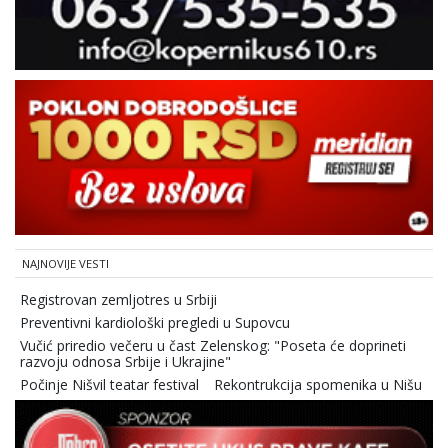
NAJNOVIJE VESTI
Registrovan zemljotres u Srbiji
Preventivni kardiološki pregledi u Supovcu
Vučić priredio večeru u čast Zelenskog: "Poseta će doprineti
razvoju odnosa Srbije i Ukrajine"
Počinje Nišvil teatar festival
Rekontrukcija spomenika u Nišu