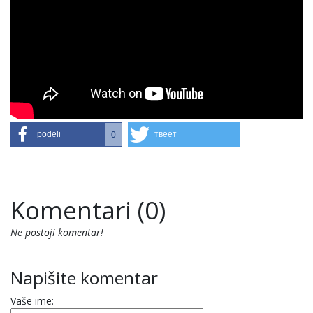
podeli
твеет
0
Komentari (0)
Ne postoji komentar!
Napišite komentar
Vaše ime: