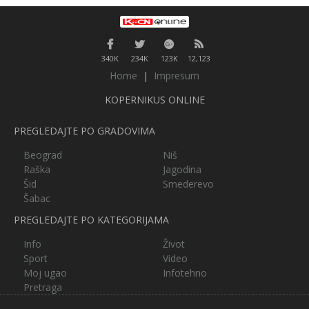
340K
234K
123K
12,123
Home
|
Impresum
KOPERNIKUS ONLINE
PREGLEDAJTE PO GRADOVIMA
Beograd
Niš
Raška
Jagodina
Šid
Smederevo
Šabac
PREGLEDAJTE PO KATEGORIJAMA
Info
Život
Sport
Video
Moj ugao
Infotehno
Pretraga