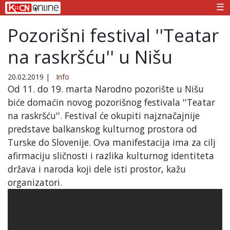
☰
Pozorišni festival ''Teatar
na raskršću'' u Nišu
20.02.2019
|
Info
Od 11. do 19. marta Narodno pozorište u Nišu
biće domaćin novog pozorišnog festivala ''Teatar
na raskršću''. Festival će okupiti najznačajnije
predstave balkanskog kulturnog prostora od
Turske do Slovenije. Ova manifestacija ima za cilj
afirmaciju sličnosti i razlika kulturnog identiteta
država i naroda koji dele isti prostor, kažu
organizatori.