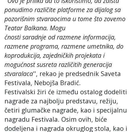
''
Ovo je prilika da to iskoristimo, da zaista
ponudimo razli
čite platforme za dijalog sa
pozorišnim stvaraocima u tome što zovemo
Teatar Balkana. Mogu
ćnosti saradnje od razmene informacija,
razmene programa, razmene umetnika, do
koprodukcija, zajedničkih projekata i
mogućnost susreta različitih generacija
stvaralaca
''
, rekao je predsednik Saveta
Festivala, Nebojša Bradić.
Festivalski žiri će između ostalog dodeliti
nagrade za najbolju predstavu, režiju,
četiri glumačke nagrade, kao i specijalnu
nagradu Festivala. Osim ovih, biće
dodeljena i nagrada okruglog stola, kao i