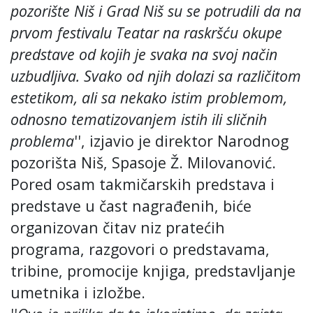
pozori
šte Niš i Grad Niš su se potrudili da na
prvom festivalu Teatar na raskršću okupe
predstave od kojih je svaka na svoj način
uzbudljiva. Svako od njih dolazi sa različitom
estetikom, ali sa nekako istim problemom,
odnosno tematizovanjem istih ili sličnih
problema
''
, izjavio je direktor Narodnog
pozorišta Niš, Spasoje Ž. Milovanović.
Pored osam takmičarskih predstava i
predstave u čast nagrađenih, biće
organizovan čitav niz pratećih
programa, razgovori o predstavama,
tribine, promocije knjiga, predstavljanje
umetnika i izložbe.