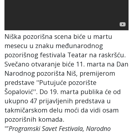
Niška pozorišna scena biće u martu
mesecu u znaku međunarodnog
pozorišnog festivala Teatar na raskršću.
Svečano otvaranje biće 11. marta na Dan
Narodnog pozorišta Niš, premijerom
predstave
''
Putujuće pozorište
Šopalović
''
.
Do 19. marta publika
će od
ukupno 47 prijavljenih predstava u
takmičarskom delu moći da vidi osam
pozorišnih komada.
''
’
Programski Savet Festivala, Narodno