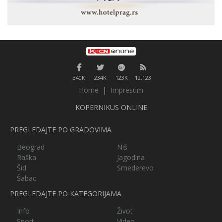
340K
234K
123K
12,123
Home
|
Impresum
KOPERNIKUS ONLINE
PREGLEDAJTE PO GRADOVIMA
Beograd
Niš
Raška
Jagodina
Šid
Smederevo
Šabac
PREGLEDAJTE PO KATEGORIJAMA
Info
Život
Sport
Video