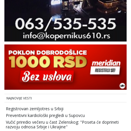
NAJNOVIJE VESTI
Registrovan zemljotres u Srbiji
Preventivni kardiološki pregledi u Supovcu
Vučić priredio večeru u čast Zelenskog: "Poseta će doprineti
razvoju odnosa Srbije i Ukrajine"