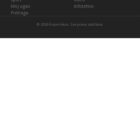
Moj ugao
Infotehno
Pretraga
© 2026 Kopernikus. Sva prava zadržana.