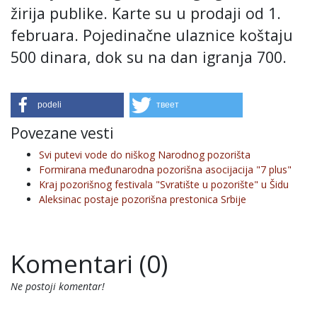
žirija publike. Karte su u prodaji od 1.
februara. Pojedinačne ulaznice koštaju
500 dinara, dok su na dan igranja 700.
podeli
твеет
Povezane vesti
Svi putevi vode do niškog Narodnog pozorišta
Formirana međunarodna pozorišna asocijacija "7 plus"
Kraj pozorišnog festivala "Svratište u pozorište" u Šidu
Aleksinac postaje pozorišna prestonica Srbije
Komentari (0)
Ne postoji komentar!