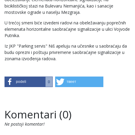
biciklističkoj stazi na Bulevaru Nemanjića, kao i sanacije
mostovske ograde u naselju Mezgraja.
U trećoj smeni biće izvedeni radovi na obeležavanju poprečnih
elemenata horizontalne saobraćajne signalizacije u ulici Vojvode
Putnika.
Iz JKP "Parking servis" Niš apeluju na učesnike u saobraćaju da
budu oprezni i poštuju privremene saobraćajne signalizacije u
zonama izvođenja radova.
podeli
твеет
0
Komentari (0)
Ne postoji komentar!