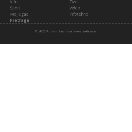
Info
Život
Sport
Video
Moj ugao
Infotehno
Pretraga
© 2026 Kopernikus. Sva prava zadržana.