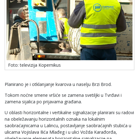
Foto: televizija Kopernikus
Planirano je i otklanjanje kvarova u naselju Brzi Brod.
Tokom noćne smene vršiće se zamena svetiljki u Tvrđavi i
zamena sijalica po prijavama građana.
U oblasti horizontalne i vertikalne signalizacije planirani su radovi
na obeležavanju horizontalnih oznaka na lokalnim
saobraćajnicama u Lalincu, postavljanje saobraćajnih stubića u
ulicama Vojislava Ilića Mlađeg i u ulici Vožda Karađorđa,
obeležavanje elemenata horizontalne signalizacije na