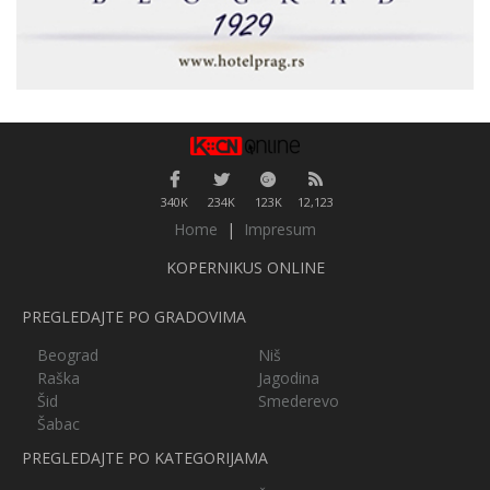
340K
234K
123K
12,123
Home
|
Impresum
KOPERNIKUS ONLINE
PREGLEDAJTE PO GRADOVIMA
Beograd
Niš
Raška
Jagodina
Šid
Smederevo
Šabac
PREGLEDAJTE PO KATEGORIJAMA