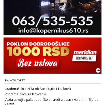
NAJNOVIJE VESTI
Gradonačelnik Niša obišao Rujnik i Leskovik
Priprema dece za letovanje
Vlada usvojila paket podrške privredi vredan skoro tri milijarde
dinara