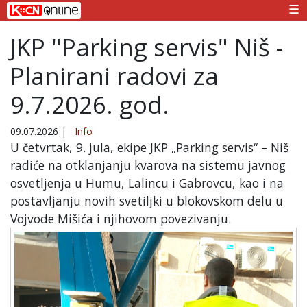
☰
JKP "Parking servis" Niš -
Planirani radovi za
9.7.2026. god.
09.07.2026
|
Info
U četvrtak, 9. jula, ekipe JKP „Parking servis“ – Niš
radiće na otklanjanju kvarova na sistemu javnog
osvetljenja u Humu, Lalincu i Gabrovcu, kao i na
postavljanju novih svetiljki u blokovskom delu u
Vojvode Mišića i njihovom povezivanju.