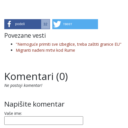
podeli
твеет
32
Povezane vesti
"Nemoguće primiti sve izbeglice, treba zaštiti granice EU"
Migranti nađeni mrtvi kod Rume
Komentari (0)
Ne postoji komentar!
Napišite komentar
Vaše ime: