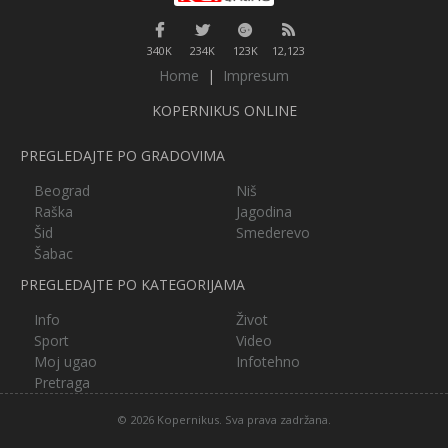
340K
234K
123K
12,123
Home
|
Impresum
KOPERNIKUS ONLINE
PREGLEDAJTE PO GRADOVIMA
Beograd
Niš
Raška
Jagodina
Šid
Smederevo
Šabac
PREGLEDAJTE PO KATEGORIJAMA
Info
Život
Sport
Video
Moj ugao
Infotehno
Pretraga
© 2026 Kopernikus. Sva prava zadržana.