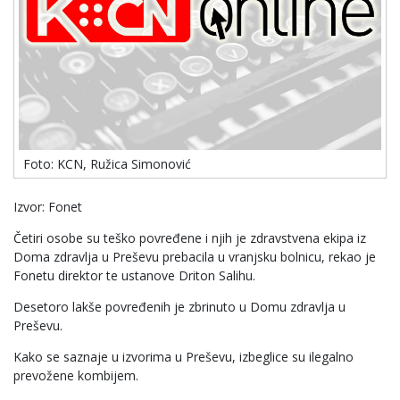
Foto: KCN, Ružica Simonović
Izvor: Fonet
Četiri osobe su teško povređene i njih je zdravstvena ekipa iz
Doma zdravlja u Preševu prebacila u vranjsku bolnicu, rekao je
Fonetu direktor te ustanove Driton Salihu.
Desetoro lakše povređenih je zbrinuto u Domu zdravlja u
Preševu.
Kako se saznaje u izvorima u Preševu, izbeglice su ilegalno
prevožene kombijem.