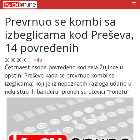
☰
Prevrnuo se kombi sa
izbeglicama kod Preševa,
14 povređenih
20.08.2018
|
Info
Četrnaest osoba povređeno kod sela Žujince u
opštini Preševo kada se prevrnuo kombi sa
izeglicama, koji je iz nepoznatih razloga udario u
neki stub ili banderu, preneli su očevici "Fonetu".