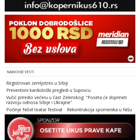
NAJNOVIJE VESTI
Registrovan zemljotres u Srbiji
Preventivni kardiološki pregledi u Supovcu
Vučić priredio večeru u čast Zelenskog: "Poseta će doprineti
razvoju odnosa Srbije i Ukrajine"
Počinje Nišvil teatar festival
Rekontrukcija spomenika u Nišu