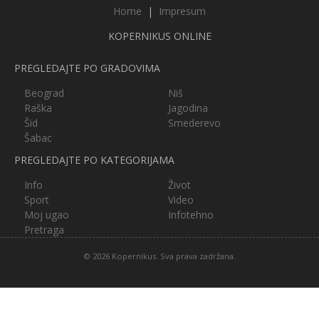
Home
|
Impresum
KOPERNIKUS ONLINE
PREGLEDAJTE PO GRADOVIMA
Beograd
Niš
Raška
Jagodina
Šid
Smederevo
Šabac
PREGLEDAJTE PO KATEGORIJAMA
Info
Život
Sport
Video
Moj ugao
Infotehno
Pretraga
© 2026 Kopernikus. Sva prava zadržana.