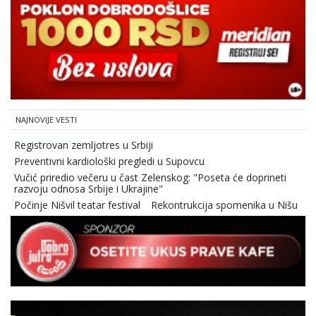
NAJNOVIJE VESTI
Registrovan zemljotres u Srbiji
Preventivni kardiološki pregledi u Supovcu
Vučić priredio večeru u čast Zelenskog: "Poseta će doprineti
razvoju odnosa Srbije i Ukrajine"
Počinje Nišvil teatar festival
Rekontrukcija spomenika u Nišu