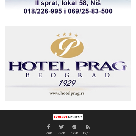
340K
234K
123K
12,123