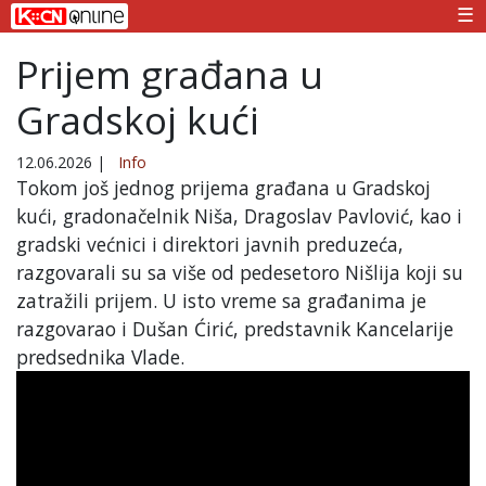
☰
Prijem građana u
Gradskoj kući
12.06.2026
|
Info
Tokom još jednog prijema građana u Gradskoj
kući, gradonačelnik Niša, Dragoslav Pavlović, kao i
gradski većnici i direktori javnih preduzeća,
razgovarali su sa više od pedesetoro Nišlija koji su
zatražili prijem. U isto vreme sa građanima je
razgovarao i Dušan Ćirić, predstavnik Kancelarije
predsednika Vlade.