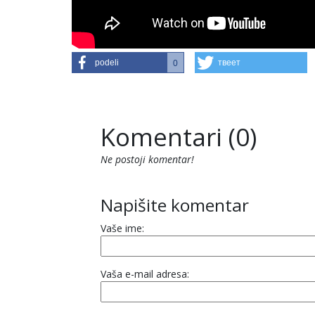
podeli
твеет
0
Komentari (0)
Ne postoji komentar!
Napišite komentar
Vaše ime:
Vaša e-mail adresa: