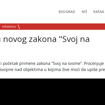
BEOGRAD
NIŠ
RAŠKA
Infotehno
 novog zakona "Svoj na
 početak primene zakona “Svoj na svome”. Procenjuje 
 svojine nad objektima u kojima žive moći da upiše pr