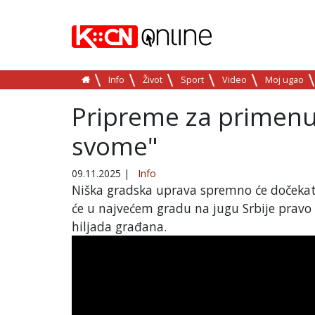
Info
Život
Sport
Video
Moj ugao
Pripreme za primenu
svome"
09.11.2025
|
Info
Niška gradska uprava spremno će dočekati
će u najvećem gradu na jugu Srbije pravo
hiljada građana.