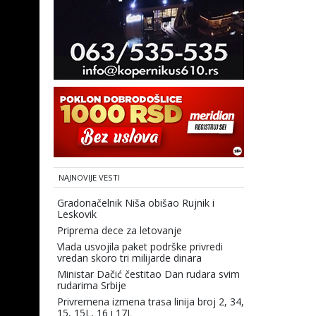
NAJNOVIJE VESTI
Gradonačelnik Niša obišao Rujnik i
Leskovik
Priprema dece za letovanje
Vlada usvojila paket podrške privredi
vredan skoro tri milijarde dinara
Ministar Dačić čestitao Dan rudara svim
rudarima Srbije
Privremena izmena trasa linija broj 2, 34,
15, 15L, 16 i 17L