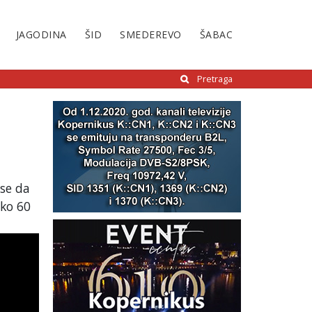
JAGODINA
ŠID
SMEDEREVO
ŠABAC
Pretraga
se da
eko 60