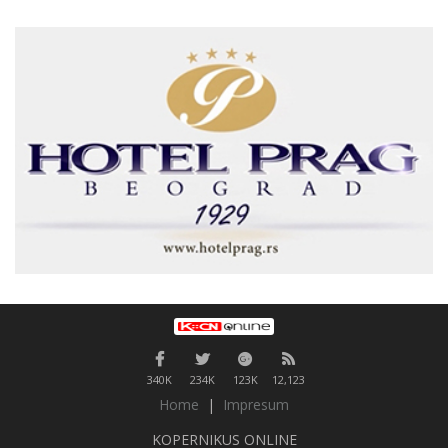
340K
234K
123K
12,123
Home
|
Impresum
KOPERNIKUS ONLINE