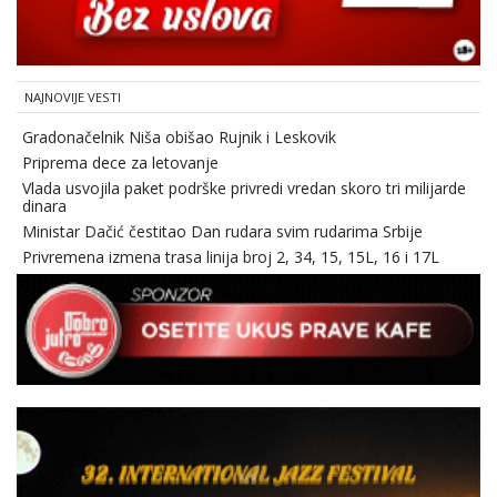
NAJNOVIJE VESTI
Gradonačelnik Niša obišao Rujnik i Leskovik
Priprema dece za letovanje
Vlada usvojila paket podrške privredi vredan skoro tri milijarde
dinara
Ministar Dačić čestitao Dan rudara svim rudarima Srbije
Privremena izmena trasa linija broj 2, 34, 15, 15L, 16 i 17L