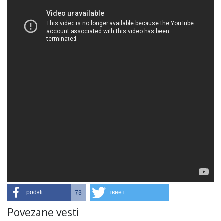
podeli
твеет
73
Povezane vesti