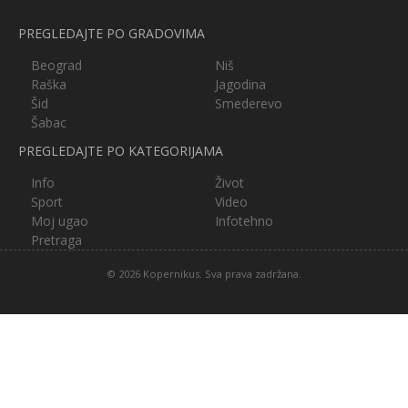
PREGLEDAJTE PO GRADOVIMA
Beograd
Niš
Raška
Jagodina
Šid
Smederevo
Šabac
PREGLEDAJTE PO KATEGORIJAMA
Info
Život
Sport
Video
Moj ugao
Infotehno
Pretraga
© 2026 Kopernikus. Sva prava zadržana.