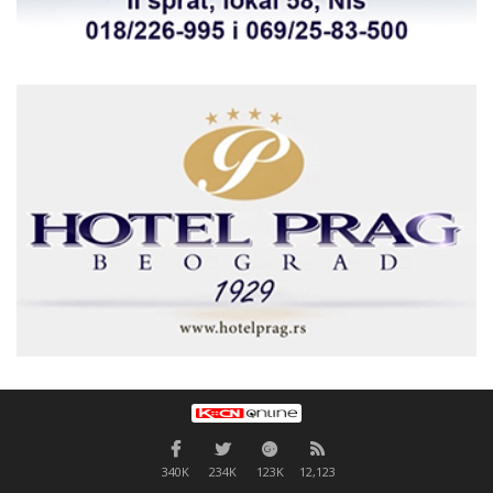
340K
234K
123K
12,123