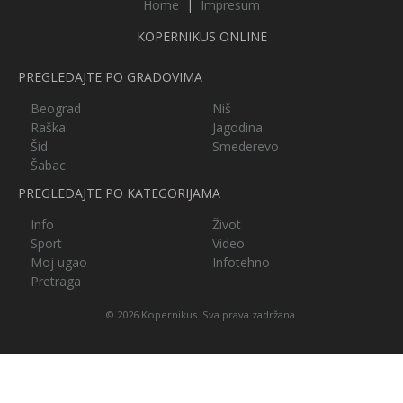
Home
|
Impresum
KOPERNIKUS ONLINE
PREGLEDAJTE PO GRADOVIMA
Beograd
Niš
Raška
Jagodina
Šid
Smederevo
Šabac
PREGLEDAJTE PO KATEGORIJAMA
Info
Život
Sport
Video
Moj ugao
Infotehno
Pretraga
© 2026 Kopernikus. Sva prava zadržana.