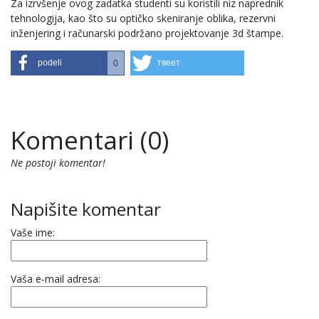
Za izrvšenje ovog zadatka studenti su koristili niz naprednik
tehnologija, kao što su optičko skeniranje oblika, rezervni
inženjering i računarski podržano projektovanje 3d štampe.
podeli
твеет
0
Komentari (0)
Ne postoji komentar!
Napišite komentar
Vaše ime:
Vaša e-mail adresa: