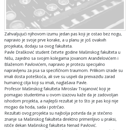
Zahvaljujući njihovom izumu jedan pas koji je ostao bez nogu,
napravio je svoje prve korake, a u planu je još ovakvih
projekata, dodaju sa ovog fakulteta.
Pavle Drašković student četvrte godine Mašinskog fakulteta u
Nišu, zajedno sa svojim kolegama Jovanom Aranđelovićem i
Blaženom Pavlovićem, napravio je protezu specijalno
napravljenu za psa sa specifičnom traumom. Prilikom izrade su
imali dosta poteškoća, ali sve su uspeli da preivaziđu zarad
humanog cilja koji su imali, naglašava Pavle.
Profesor Mašinskog fakulteta Miroslav Trajanović koji je
pomagao studentima u ovom izazovu kaže da je zadovoljan
ishodom projekta, a najlepši rezultat je to što je pas koji nije
mogao da hoda, sada i potrčao.
Rezultati ovog projekta su najbolja potvrda da je stečeno
znanje sa Mašinskog fakulteta direktno primenljivo u praksi,
ističe dekan Mašinskog fakulteta Nenad Pavlović.