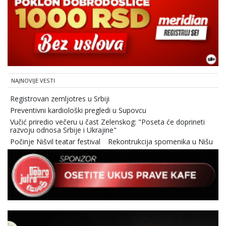
NAJNOVIJE VESTI
Registrovan zemljotres u Srbiji
Preventivni kardiološki pregledi u Supovcu
Vučić priredio večeru u čast Zelenskog: "Poseta će doprineti
razvoju odnosa Srbije i Ukrajine"
Počinje Nišvil teatar festival
Rekontrukcija spomenika u Nišu