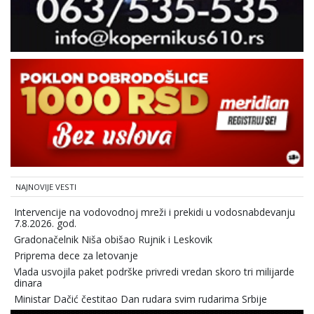
NAJNOVIJE VESTI
Intervencije na vodovodnoj mreži i prekidi u vodosnabdevanju
7.8.2026. god.
Gradonačelnik Niša obišao Rujnik i Leskovik
Priprema dece za letovanje
Vlada usvojila paket podrške privredi vredan skoro tri milijarde
dinara
Ministar Dačić čestitao Dan rudara svim rudarima Srbije