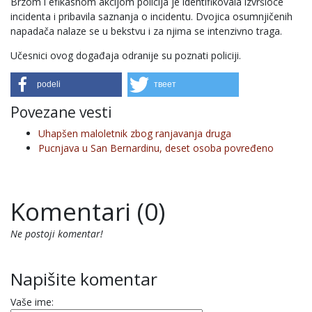
Brzom i efikasnom akcijom policija je identifikovala izvršioce
incidenta i pribavila saznanja o incidentu. Dvojica osumnjičenih
napadača nalaze se u bekstvu i za njima se intenzivno traga.
Učesnici ovog događaja odranije su poznati policiji.
podeli
твеет
Povezane vesti
Uhapšen maloletnik zbog ranjavanja druga
Pucnjava u San Bernardinu, deset osoba povređeno
Komentari (0)
Ne postoji komentar!
Napišite komentar
Vaše ime: