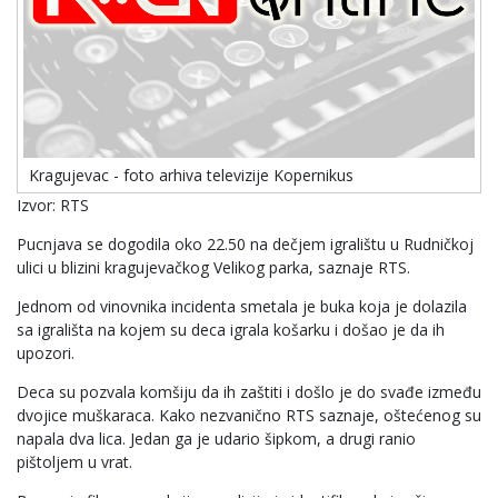
Kragujevac - foto arhiva televizije Kopernikus
Izvor: RTS
Pucnjava se dogodila oko 22.50 na dečjem igralištu u Rudničkoj
ulici u blizini kragujevačkog Velikog parka, saznaje RTS.
Jednom od vinovnika incidenta smetala je buka koja je dolazila
sa igrališta na kojem su deca igrala košarku i došao je da ih
upozori.
Deca su pozvala komšiju da ih zaštiti i došlo je do svađe između
dvojice muškaraca. Kako nezvanično RTS saznaje, oštećenog su
napala dva lica. Jedan ga je udario šipkom, a drugi ranio
pištoljem u vrat.