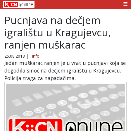
☰
Pucnjava na dečjem
igralištu u Kragujevcu,
ranjen muškarac
25.08.2018
|
Info
Jedan muškarac ranjen je u vrat u pucnjavi koja se
dogodila sinoć na dečjem igralištu u Kragujevcu.
Policija traga za napadačima.