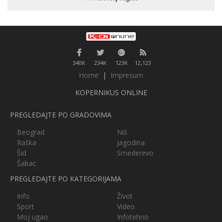
340K
234K
123K
12,123
Home
|
Impresum
KOPERNIKUS ONLINE
PREGLEDAJTE PO GRADOVIMA
Beograd
Niš
Raška
Jagodina
Šid
Smederevo
Šabac
PREGLEDAJTE PO KATEGORIJAMA
Info
Život
Sport
Video
Moj ugao
Infotehno