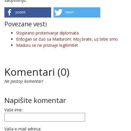
saopštenju.
podeli
твеет
Povezane vesti
Stopirano proterivanje diplomata
Erdogan se čuo sa Madurom: Moj brate, uz tebe smo
Maduru se ne priznaje legitimitet
Komentari (0)
Ne postoji komentar!
Napišite komentar
Vaše ime:
Vaša e-mail adresa: