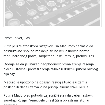
Izvor: FoNet, Tas
Putin je u telefonskom razgovoru sa Madurom naglasio da
destruktivno spoljno mešanje grubo krši osnovne norme
međunarodnog prava, saopšteno je iz Kremlja, prenosi Tas.
Dodaje se da je istakao neophodnost pronalaženja rešenja u
okviru ustavna i prevazilaženja razlika u društvu putem mirnog
dijaloga.
Maduro je upozorio na opasan razvoj situacije u zemlji
poslednjih dana i zahvalio na principijelnom stavu Rusije.
Putin i Maduro su potvrdili zajednički stav da treba nastaviti
saradnju Rusije i Venecuele u različitim oblastima, stoji u