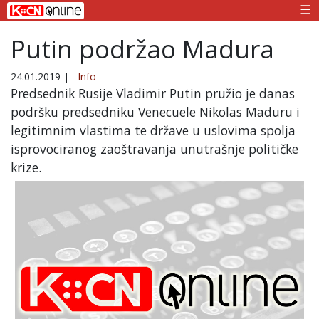
☰
Putin podržao Madura
24.01.2019
|
Info
Predsednik Rusije Vladimir Putin pružio je danas
podršku predsedniku Venecuele Nikolas Maduru i
legitimnim vlastima te države u uslovima spolja
isprovociranog zaoštravanja unutrašnje političke
krize.