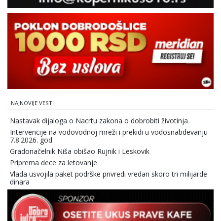
NAJNOVIJE VESTI
Nastavak dijaloga o Nacrtu zakona o dobrobiti životinja
Intervencije na vodovodnoj mreži i prekidi u vodosnabdevanju
7.8.2026. god.
Gradonačelnik Niša obišao Rujnik i Leskovik
Priprema dece za letovanje
Vlada usvojila paket podrške privredi vredan skoro tri milijarde
dinara