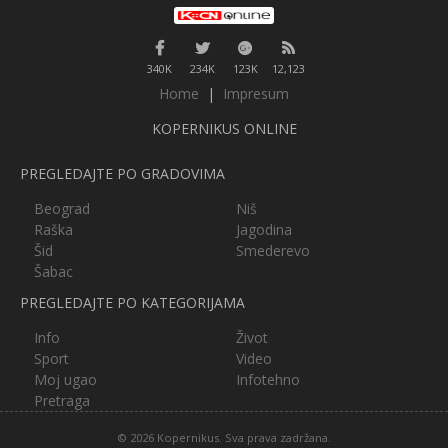
340K
234K
123K
12,123
Home
|
Impresum
KOPERNIKUS ONLINE
PREGLEDAJTE PO GRADOVIMA
Beograd
Niš
Raška
Jagodina
Šid
Smederevo
Šabac
PREGLEDAJTE PO KATEGORIJAMA
Info
Život
Sport
Video
Moj ugao
Infotehno
Pretraga
© 2026 Kopernikus. Sva prava zadržana.