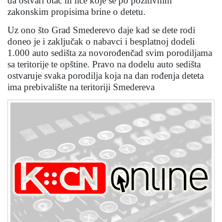
da ostvari otac ili lice koje se po pozitivnim
zakonskim propisima brine o detetu.
Uz ono što Grad Smederevo daje kad se dete rodi
doneo je i zaključak o nabavci i besplatnoj dodeli
1.000 auto sedišta za novorođenčad svim porodiljama
sa teritorije te opštine. Pravo na dodelu auto sedišta
ostvaruje svaka porodilja koja na dan rođenja deteta
ima prebivalište na teritoriji Smedereva