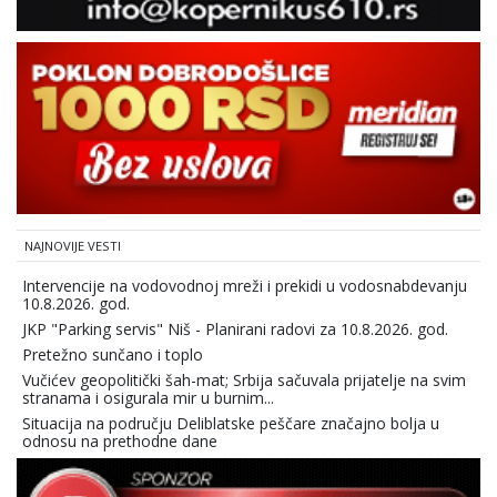
NAJNOVIJE VESTI
Intervencije na vodovodnoj mreži i prekidi u vodosnabdevanju
10.8.2026. god.
JKP "Parking servis" Niš - Planirani radovi za 10.8.2026. god.
Pretežno sunčano i toplo
Vučićev geopolitički šah-mat; Srbija sačuvala prijatelje na svim
stranama i osigurala mir u burnim...
Situacija na području Deliblatske peščare značajno bolja u
odnosu na prethodne dane