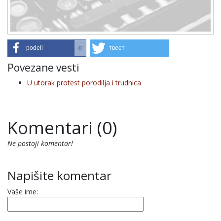
podeli
твеет
0
Povezane vesti
U utorak protest porodilja i trudnica
Komentari (0)
Ne postoji komentar!
Napišite komentar
Vaše ime: