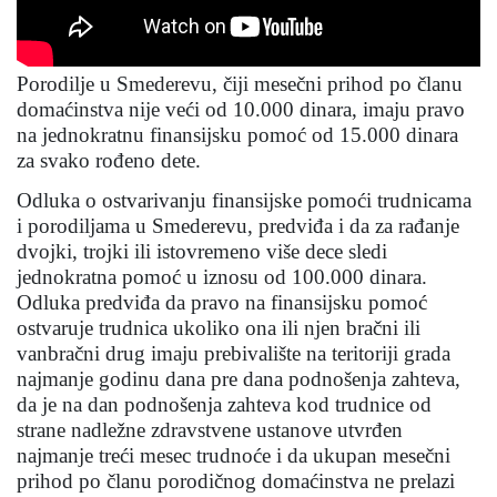
Porodilje u Smederevu, čiji mesečni prihod po članu
domaćinstva nije veći od 10.000 dinara, imaju pravo
na jednokratnu finansijsku pomoć od 15.000 dinara
za svako rođeno dete.
Odluka o ostvarivanju finansijske pomoći trudnicama
i porodiljama u Smederevu, predviđa i da za rađanje
dvojki, trojki ili istovremeno više dece sledi
jednokratna pomoć u iznosu od 100.000 dinara.
Odluka predviđa da pravo na finansijsku pomoć
ostvaruje trudnica ukoliko ona ili njen bračni ili
vanbračni drug imaju prebivalište na teritoriji grada
najmanje godinu dana pre dana podnošenja zahteva,
da je na dan podnošenja zahteva kod trudnice od
strane nadležne zdravstvene ustanove utvrđen
najmanje treći mesec trudnoće i da ukupan mesečni
prihod po članu porodičnog domaćinstva ne prelazi