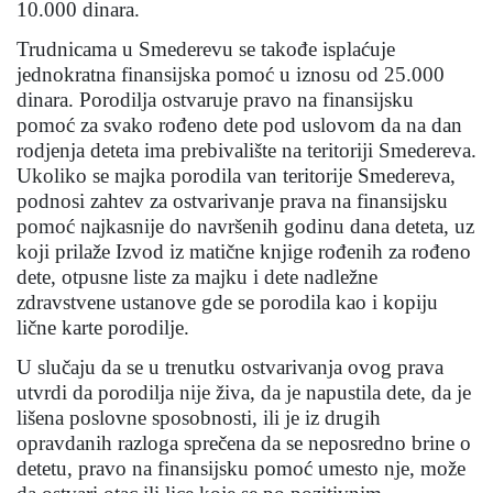
10.000 dinara.
Trudnicama u Smederevu se takođe isplaćuje
jednokratna finansijska pomoć u iznosu od 25.000
dinara. Porodilja ostvaruje pravo na finansijsku
pomoć za svako rođeno dete pod uslovom da na dan
rodjenja deteta ima prebivalište na teritoriji Smedereva.
Ukoliko se majka porodila van teritorije Smedereva,
podnosi zahtev za ostvarivanje prava na finansijsku
pomoć najkasnije do navršenih godinu dana deteta, uz
koji prilaže Izvod iz matične knjige rođenih za rođeno
dete, otpusne liste za majku i dete nadležne
zdravstvene ustanove gde se porodila kao i kopiju
lične karte porodilje.
U slučaju da se u trenutku ostvarivanja ovog prava
utvrdi da porodilja nije živa, da je napustila dete, da je
lišena poslovne sposobnosti, ili je iz drugih
opravdanih razloga sprečena da se neposredno brine o
detetu, pravo na finansijsku pomoć umesto nje, može