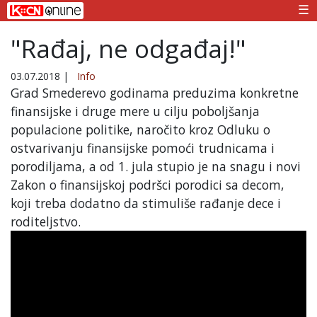
☰
"Rađaj, ne odgađaj!"
03.07.2018
|
Info
Grad Smederevo godinama preduzima konkretne
finansijske i druge mere u cilju poboljšanja
populacione politike, naročito kroz Odluku o
ostvarivanju finansijske pomoći trudnicama i
porodiljama, a od 1. jula stupio je na snagu i novi
Zakon o finansijskoj podršci porodici sa decom,
koji treba dodatno da stimuliše rađanje dece i
roditeljstvo.