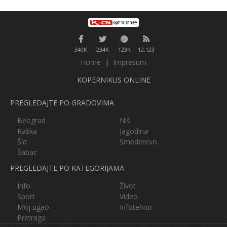
340K
234K
123K
12,123
Home
|
Impresum
KOPERNIKUS ONLINE
PREGLEDAJTE PO GRADOVIMA
Beograd
Niš
Raška
Jagodina
Šid
Smederevo
Šabac
PREGLEDAJTE PO KATEGORIJAMA
Info
Život
Sport
Video
Moj ugao
Infotehno
Pretraga