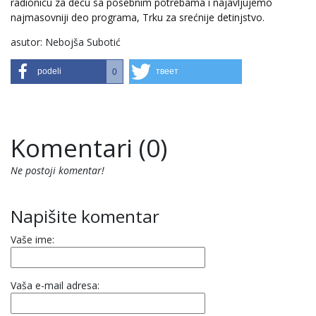
radionicu za decu sa posebnim potrebama i najavljujemo
najmasovniji deo programa, Trku za srećnije detinjstvo.
asutor: Nebojša Subotić
podeli
твеет
0
Komentari (0)
Ne postoji komentar!
Napišite komentar
Vaše ime:
Vaša e-mail adresa: