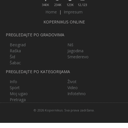
340K
234K
123K
12,123
Home
|
Impresum
KOPERNIKUS ONLINE
PREGLEDAJTE PO GRADOVIMA
Beograd
Niš
Raška
Jagodina
Šid
Smederevo
Šabac
PREGLEDAJTE PO KATEGORIJAMA
Info
Život
Sport
Video
Moj ugao
Infotehno
Pretraga
© 2026 Kopernikus. Sva prava zadržana.