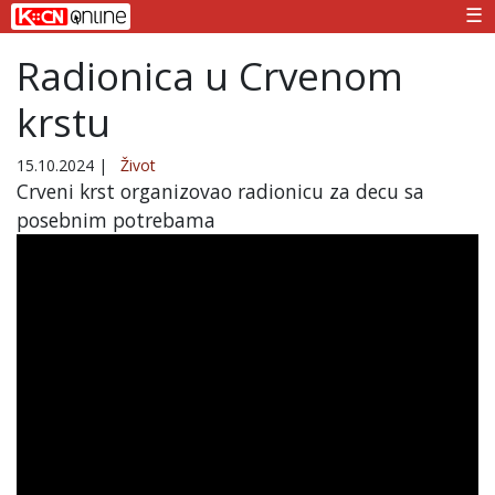
☰
Radionica u Crvenom
krstu
15.10.2024
|
Život
Crveni krst organizovao radionicu za decu sa
posebnim potrebama