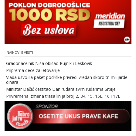
NAJNOVIJE VESTI
Gradonačelnik Niša obišao Rujnik i Leskovik
Priprema dece za letovanje
Vlada usvojila paket podrške privredi vredan skoro tri milijarde
dinara
Ministar Dačić čestitao Dan rudara svim rudarima Srbije
Privremena izmena trasa linija broj 2, 34, 15, 15L, 16 i 17L