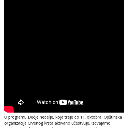
U programu Dečje nedelje, koja traje do 11. oktobra, Opštinska
organizacija Crvenog krsta aktivano učestvuje. Izdvajamo