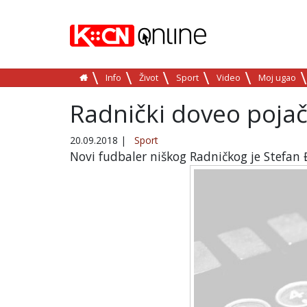
Info
Život
Sport
Video
Moj ugao
Radnički doveo pojača
20.09.2018
|
Sport
Novi fudbaler niškog Radničkog je Stefan Đ