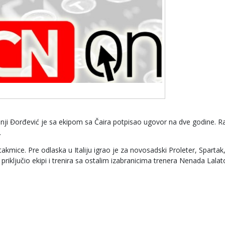
šnji Đorđević je sa ekipom sa Čaira potpisao ugovor na dve godine. Ra
.
akmice. Pre odlaska u Italiju igrao je za novosadski Proleter, Spartak
riključio ekipi i trenira sa ostalim izabranicima trenera Nenada Lalat