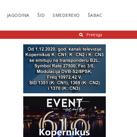
JAGODINA
ŠID
SMEDEREVO
ŠABAC
Pretraga