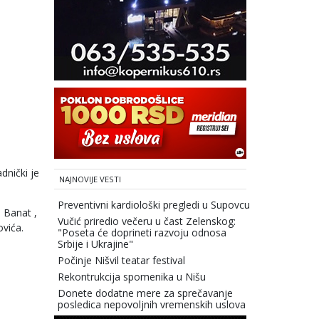
dnički je
NAJNOVIJE VESTI
Preventivni kardiološki pregledi u Supovcu
, Banat ,
Vučić priredio večeru u čast Zelenskog:
ovića.
"Poseta će doprineti razvoju odnosa
Srbije i Ukrajine"
Počinje Nišvil teatar festival
Rekontrukcija spomenika u Nišu
Donete dodatne mere za sprečavanje
posledica nepovoljnih vremenskih uslova