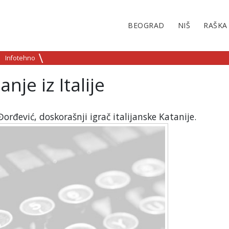
BEOGRAD
NIŠ
RAŠKA
Infotehno
nje iz Italije
orđević, doskorašnji igrač italijanske Katanije.