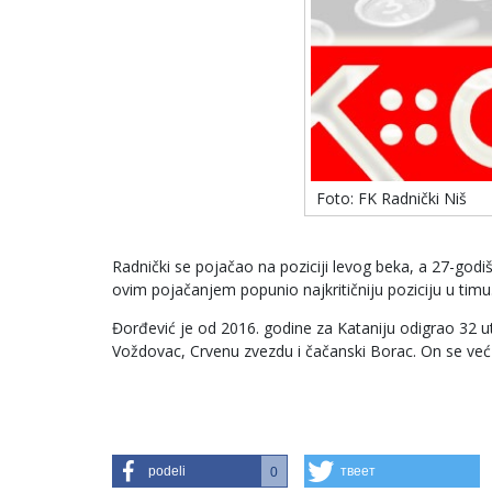
Foto: FK Radnički Niš
Radnički se pojačao na poziciji levog beka, a 27-godi
ovim pojačanjem popunio najkritičniju poziciju u timu
Đorđević je od 2016. godine za Kataniju odigrao 32 ut
Voždovac, Crvenu zvezdu i čačanski Borac. On se već p
podeli
твеет
0