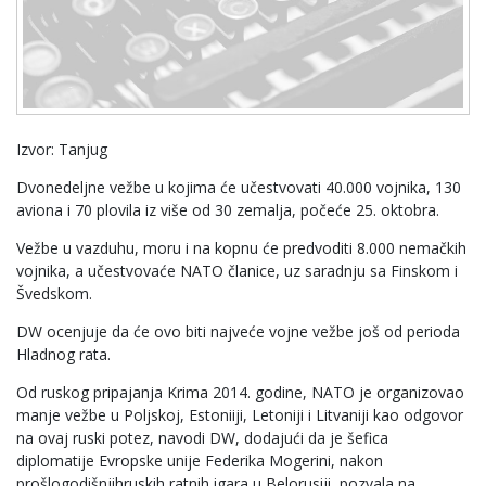
Izvor: Tanjug
Dvonedeljne vežbe u kojima će učestvovati 40.000 vojnika, 130
aviona i 70 plovila iz više od 30 zemalja, počeće 25. oktobra.
Vežbe u vazduhu, moru i na kopnu će predvoditi 8.000 nemačkih
vojnika, a učestvovaće NATO članice, uz saradnju sa Finskom i
Švedskom.
DW ocenjuje da će ovo biti najveće vojne vežbe još od perioda
Hladnog rata.
Od ruskog pripajanja Krima 2014. godine, NATO je organizovao
manje vežbe u Poljskoj, Estoniiji, Letoniji i Litvaniji kao odgovor
na ovaj ruski potez, navodi DW, dodajući da je šefica
diplomatije Evropske unije Federika Mogerini, nakon
prošlogodišnjihruskih ratnih igara u Belorusiji, pozvala na