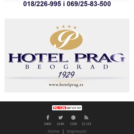
340K
234K
123K
12,123
Home
|
Impresum