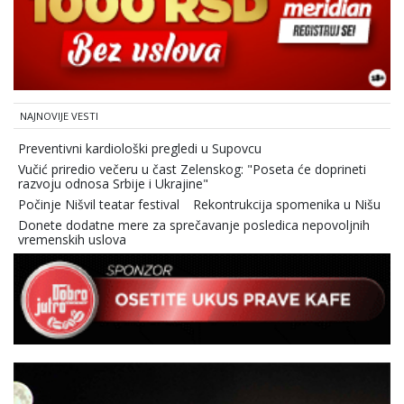
NAJNOVIJE VESTI
Preventivni kardiološki pregledi u Supovcu
Vučić priredio večeru u čast Zelenskog: "Poseta će doprineti
razvoju odnosa Srbije i Ukrajine"
Počinje Nišvil teatar festival
Rekontrukcija spomenika u Nišu
Donete dodatne mere za sprečavanje posledica nepovoljnih
vremenskih uslova