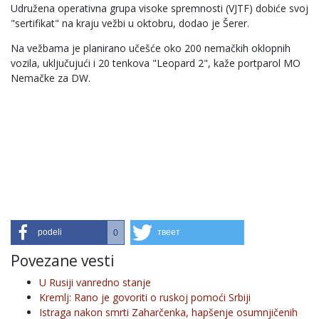
Udružena operativna grupa visoke spremnosti (VJTF) dobiće svoj
"sertifikat" na kraju vežbi u oktobru, dodao je Šerer.
Na vežbama je planirano učešće oko 200 nemačkih oklopnih
vozila, uključujući i 20 tenkova "Leopard 2", kaže portparol MO
Nemačke za DW.
podeli
твеет
0
Povezane vesti
U Rusiji vanredno stanje
Kremlj: Rano je govoriti o ruskoj pomoći Srbiji
Istraga nakon smrti Zaharčenka, hapšenje osumnjičenih