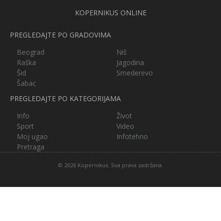
KOPERNIKUS ONLINE
PREGLEDAJTE PO GRADOVIMA
Beograd
Niš
Raška
Jagodina
Šid
Smederevo
Šabac
PREGLEDAJTE PO KATEGORIJAMA
Info
Život
Sport
Video
Moj ugao
Infotehno
Pretraga
© 2026 Kopernikus. Sva prava zadržana.