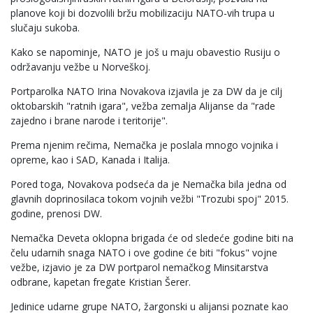
planove koji bi dozvolili bržu mobilizaciju NATO-vih trupa u
slučaju sukoba.
Kako se napominje, NATO je još u maju obavestio Rusiju o
održavanju vežbe u Norveškoj.
Portparolka NATO Irina Novakova izjavila je za DW da je cilj
oktobarskih "ratnih igara", vežba zemalja Alijanse da "rade
zajedno i brane narode i teritorije".
Prema njenim rečima, Nemačka je poslala mnogo vojnika i
opreme, kao i SAD, Kanada i Italija.
Pored toga, Novakova podseća da je Nemačka bila jedna od
glavnih doprinosilaca tokom vojnih vežbi "Trozubi spoj" 2015.
godine, prenosi DW.
Nemačka Deveta oklopna brigada će od sledeće godine biti na
čelu udarnih snaga NATO i ove godine će biti "fokus" vojne
vežbe, izjavio je za DW portparol nemačkog Minsitarstva
odbrane, kapetan fregate Kristian Šerer.
Jedinice udarne grupe NATO, žargonski u alijansi poznate kao