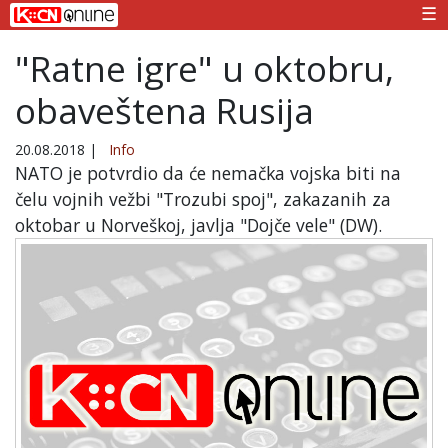
☰
"Ratne igre" u oktobru,
obaveštena Rusija
20.08.2018
|
Info
NATO je potvrdio da će nemačka vojska biti na
čelu vojnih vežbi "Trozubi spoj", zakazanih za
oktobar u Norveškoj, javlja "Dojče vele" (DW).