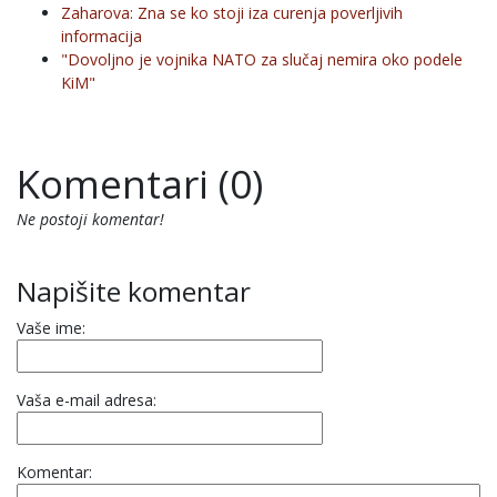
Zaharova: Zna se ko stoji iza curenja poverljivih
informacija
"Dovoljno je vojnika NATO za slučaj nemira oko podele
KiM"
Komentari (0)
Ne postoji komentar!
Napišite komentar
Vaše ime:
Vaša e-mail adresa:
Komentar: