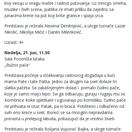
koji veruju u snagu mašte i radost putovanja. Uz mnogo smeha,
muzike i živih scena, publika će imati priliku da zajedno sa
junacima krene na put koji briše granice i spaja srca.
Predstavu je režirala Nevena Dimitrijević, a uloge tumače Lazar
Nikolić, Nikolija Mičić i Danilo Milenković.
Uzrast: 4+
Nedelja, 21. jun, 11.30
Sala Pozorišta lutaka
„Ružno pače“
Predstava počinje u iščekivanju radosnog događaja u kući
mama Pate i tate Patka. Jedno za drugim na svet dolaze tri
slatka pačeta. Sa zakašnjenjem dolazi i pomalo čudno pače,
koje je samo majci lepo. Svi ga odbacuju, guraju i rugaju mu se.
Komšinice Koke spletkare i ogovaraju po komšiliku, čudno pače
ne prihvata ni otac Patak, pa ni braća. Potišteno i odbačeno od
svih ono kreće u svet. Boreći se sa mnogim nepravdama
prerasta u prelepog labuda, pokazujući da je vredno živeti.
Predstavu je režirala Boljana Vujuović Bajka, a uloge tumače: