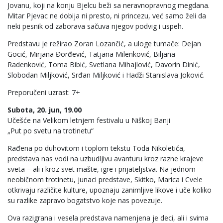
Jovanu, koji na konju Bjelcu beži sa neravnopravnog megdana.
Mitar Pjevac ne dobija ni presto, ni princezu, već samo želi da
neki pesnik od zaborava sačuva njegov podvig i uspeh.
Predstavu je režirao Zoran Lozančić, a uloge tumače: Dejan
Gocić, Mirjana Đorđević, Tatjana Milenković, Biljana
Radenković, Toma Bibić, Svetlana Mihajlović, Davorin Dinić,
Slobodan Miljković, Srđan Miljković i Hadži Stanislava Joković.
Preporučeni uzrast: 7+
Subota, 20. jun, 19.00
Učešće na Velikom letnjem festivalu u Niškoj Banji
„Put po svetu na trotinetu“
Rađena po duhovitom i toplom tekstu Toda Nikoletića,
predstava nas vodi na uzbudljivu avanturu kroz razne krajeve
sveta – ali i kroz svet mašte, igre i prijateljstva. Na jednom
neobičnom trotinetu, junaci predstave, Skitko, Marica i Cvele
otkrivaju različite kulture, upoznaju zanimljive likove i uče koliko
su razlike zapravo bogatstvo koje nas povezuje.
Ova razigrana i vesela predstava namenjena je deci, ali i svima