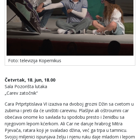
Foto: televizija Kopernikus
Četvrtak, 18. jun, 18.00
Sala Pozorišta lutaka
„Carev zatočnik“
Cara Prtprtptislava VI izaziva na dvoboj grozni Džin sa cvetom u
zubima i preti da će uništiti carevinu. Plašljivi ali oštroumni car
obećava onome ko savlada tu spodobu presto i ženidbu sa
njegovom lepom kćerkom. Ali Car ne daruje hrabrog Mitra
Pjevača, ratara koji je svaladao džina, već ga trpa u tamnicu.
Svojoj miljenici ispunjava želju i njenu ruku daje mladom i lepom