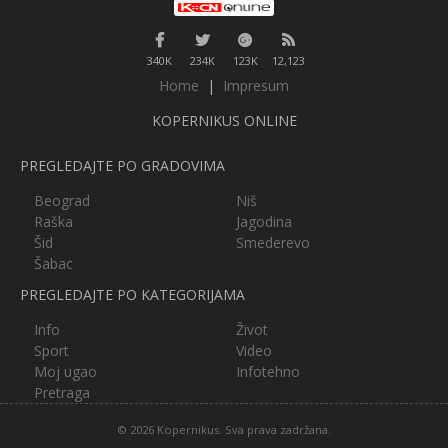
340K
234K
123K
12,123
Home
|
Impresum
KOPERNIKUS ONLINE
PREGLEDAJTE PO GRADOVIMA
Beograd
Niš
Raška
Jagodina
Šid
Smederevo
Šabac
PREGLEDAJTE PO KATEGORIJAMA
Info
Život
Sport
Video
Moj ugao
Infotehno
Pretraga
© 2026 Kopernikus. Sva prava zadržana.