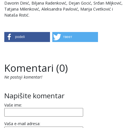
Davorin Dinić, Biljana Radenković, Dejan Gocić, Srđan Miljković,
Tatjana Milenković, Aleksandra Pavlović, Marija Cvetković i
Nataša Ristić.
podeli
твеет
Komentari (0)
Ne postoji komentar!
Napišite komentar
Vaše ime:
Vaša e-mail adresa: