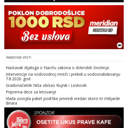
NAJNOVIJE VESTI
Nastavak dijaloga o Nacrtu zakona o dobrobiti životinja
Intervencije na vodovodnoj mreži i prekidi u vodosnabdevanju
7.8.2026. god.
Gradonačelnik Niša obišao Rujnik i Leskovik
Priprema dece za letovanje
Vlada usvojila paket podrške privredi vredan skoro tri milijarde
dinara