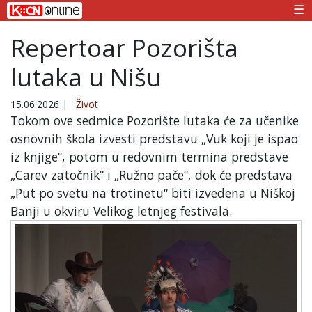
☰
Repertoar Pozorišta
lutaka u Nišu
15.06.2026
|
Život
Tokom ove sedmice Pozorište lutaka će za učenike
osnovnih škola izvesti predstavu „Vuk koji je ispao
iz knjige“, potom u redovnim termina predstave
„Carev zatočnik“ i „Ružno pače“, dok će predstava
„Put po svetu na trotinetu“ biti izvedena u Niškoj
Banji u okviru Velikog letnjeg festivala.