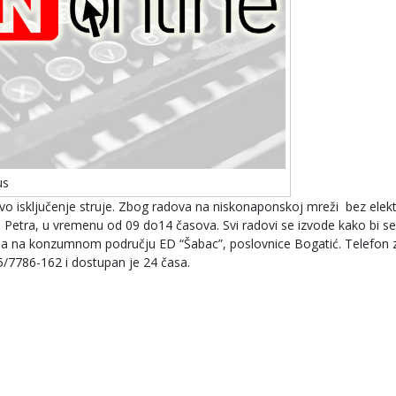
us
vo isključenje struje. Zbog radova na niskonaponskoj mreži bez elekt
a Petra, u vremenu od 09 do14 časova. Svi radovi se izvode kako bi se
ma na konzumnom području ED “Šabac”, poslovnice Bogatić. Telefon 
5/7786-162 i dostupan je 24 časa.