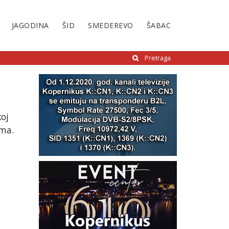
JAGODINA
ŠID
SMEDEREVO
ŠABAC
Pretraga
koj
ima.