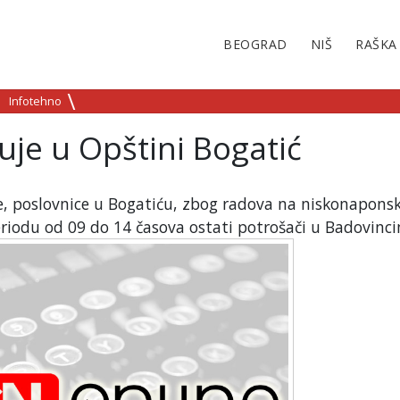
BEOGRAD
NIŠ
RAŠKA
Infotehno
uje u Opštini Bogatić
ije, poslovnice u Bogatiću, zbog radova na niskonapons
periodu od 09 do 14 časova ostati potrošači u Badovinc