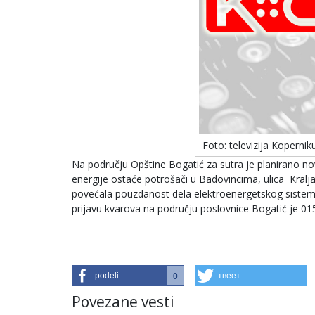
Foto: televizija Kopernik
Na području Opštine Bogatić za sutra je planirano no
energije ostaće potrošači u Badovincima, ulica Kralj
povećala pouzdanost dela elektroenergetskog siste
prijavu kvarova na području poslovnice Bogatić je 01
podeli
твеет
0
Povezane vesti