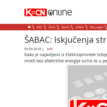
Info
Život
Sport
Video
Moj ugao
ŠABAC: Iskjučenja str
05.09.2018
|
Info
Kako je najavljeno iz Elektroprivrede Srb
mreži bez električne energije sutra će u 