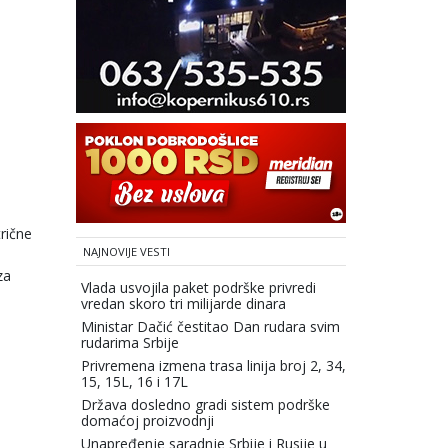
rične
NAJNOVIJE VESTI
za
Vlada usvojila paket podrške privredi
vredan skoro tri milijarde dinara
Ministar Dačić čestitao Dan rudara svim
rudarima Srbije
Privremena izmena trasa linija broj 2, 34,
15, 15L, 16 i 17L
Država dosledno gradi sistem podrške
domaćoj proizvodnji
Unapređenje saradnje Srbije i Rusije u