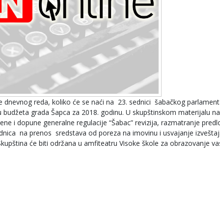
ke dnevnog reda, koliko će se naći na 23. sednici šabačkog parlamenta
u budžeta grada Šapca za 2018. godinu. U skupštinskom materijalu na
ene i dopune generalne regulacije “Šabac” revizija, razmatranje pred
ica na prenos sredstava od poreza na imovinu i usvajanje izveštaj
upština će biti održana u amfiteatru Visoke škole za obrazovanje va