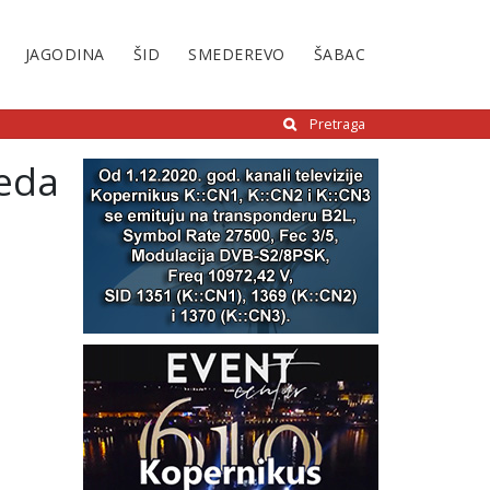
JAGODINA
ŠID
SMEDEREVO
ŠABAC
Pretraga
reda