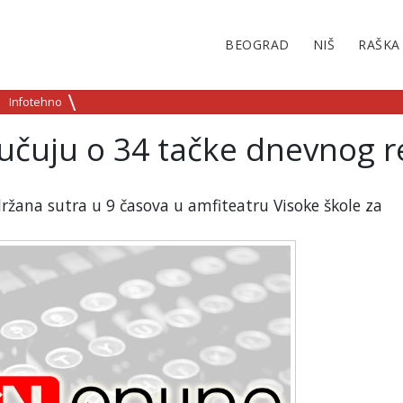
BEOGRAD
NIŠ
RAŠKA
Infotehno
lučuju o 34 tačke dnevnog 
ržana sutra u 9 časova u amfiteatru Visoke škole za