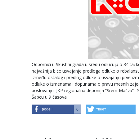
Odbornici u Skuštini grada u sredu odlučuju o 34 tač
najvažnija biće usvajanje predloga odluke o rebalans
između ostalog i predlog odluke o usvajanju prve izm
odluke o izmenama i dopunama o pravu mesnih zajedn
poslovanju JKP regionalna deponija “Srem-Mačva”. Sk
Šapcu u 9 časova.
podeli
твеет
0