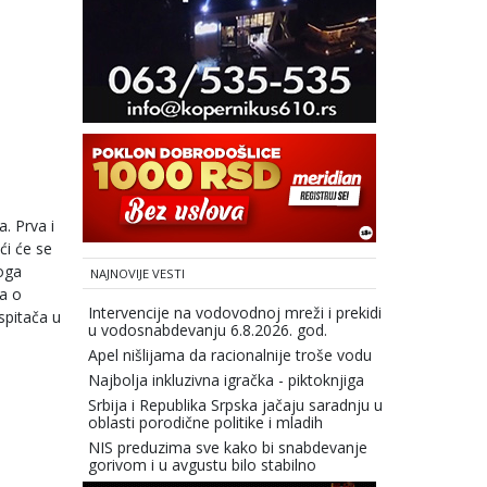
. Prva i
ći će se
loga
NAJNOVIJE VESTI
a o
Intervencije na vodovodnoj mreži i prekidi
spitača u
u vodosnabdevanju 6.8.2026. god.
Apel nišlijama da racionalnije troše vodu
Najbolja inkluzivna igračka - piktoknjiga
Srbija i Republika Srpska jačaju saradnju u
oblasti porodične politike i mladih
NIS preduzima sve kako bi snabdevanje
gorivom i u avgustu bilo stabilno