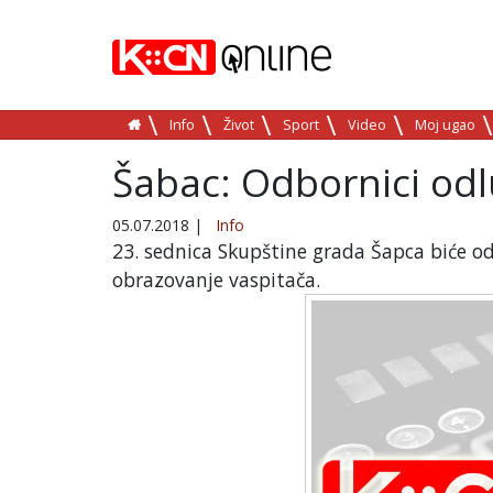
Info
Život
Sport
Video
Moj ugao
Šabac: Odbornici od
05.07.2018
|
Info
23. sednica Skupštine grada Šapca biće od
obrazovanje vaspitača.