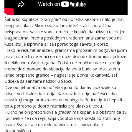
Šabačko kupalište “Stari grad” od početka sezone imalo je mali
broj posetilaca. Skoro svakodnevne kiše, ali i sporadična
neispravnost savske vode, omela je kupače da uživaju u letnjim
blagodetima. Prema poslednjim urađenim analizama voda na
kupalištu je ispravna ali se i pored toga savetuje oprez.
- Iako je rezultat analize u granicama propisanim odgovarajućim
pravilnicima to ne znači da nemože doći do kontaminacija kože
ili nekih unutrašnjih organa. To isto ne znači da neće u skorije
vreme doći ponovo do situacije da voda bude sa rezultatima
iznad propisane granice – naglasila je Borka Kokanović, šef
Odseka za sanitarni nadzor u Šapcu.
Dve od pet analiza od početka juna do danas pokazale su
prisustvo fekalnih bakterija. Kako uz bakterije najčešće idu i
virusi koji mogu prouzrokovati meningitis, žuticu tip A i hepatitis
tip A potrebno je dobro razmisliti pre ulaska u vodu.
- Lično ne bih preporučivala građanima kupanje s obzirom da su
još uvek kiše i da regulacija vodotoka nije došla do stabilnog
nivoa. Sve ostaje na rizik pojedincima – upozorila je
Kokanovićeva.