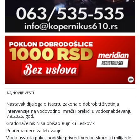
NAJNOVIJE VESTI
Nastavak dijaloga o Nacrtu zakona o dobrobiti životinja
Intervencije na vodovodnoj mreži i prekidi u vodosnabdevanju
7.8.2026. god.
Gradonačelnik Niša obišao Rujnik i Leskovik
Priprema dece za letovanje
Vlada usvojila paket podrške privredi vredan skoro tri milijarde