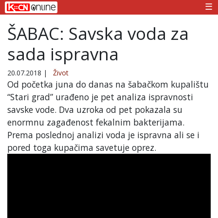
☰
ŠABAC: Savska voda za
sada ispravna
20.07.2018
|
Život
Od početka juna do danas na šabačkom kupalištu
“Stari grad” urađeno je pet analiza ispravnosti
savske vode. Dva uzroka od pet pokazala su
enormnu zagađenost fekalnim bakterijama.
Prema poslednoj analizi voda je ispravna ali se i
pored toga kupačima savetuje oprez.