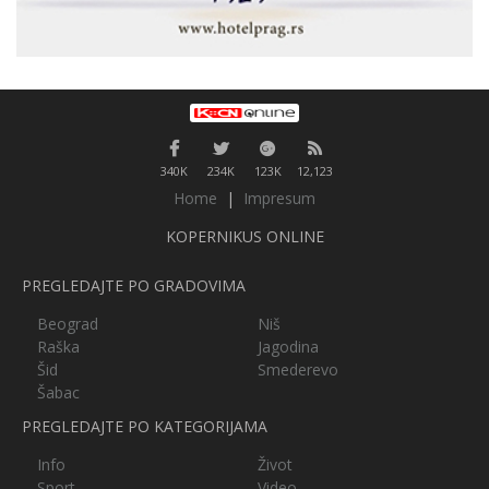
340K
234K
123K
12,123
Home
|
Impresum
KOPERNIKUS ONLINE
PREGLEDAJTE PO GRADOVIMA
Beograd
Niš
Raška
Jagodina
Šid
Smederevo
Šabac
PREGLEDAJTE PO KATEGORIJAMA
Info
Život
Sport
Video