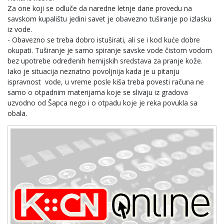
Za one koji se odluče da naredne letnje dane provedu na
savskom kupalištu jedini savet je obavezno tuširanje po izlasku
iz vode.
- Obavezno se treba dobro istuširati, ali se i kod kuće dobre
okupati. Tuširanje je samo spiranje savske vode čistom vodom
bez upotrebe određenih hemijskih sredstava za pranje kože.
Iako je situacija neznatno povoljnija kada je u pitanju
ispravnost vode, u vreme posle kiša treba povesti računa ne
samo o otpadnim materijama koje se slivaju iz gradova
uzvodno od Šapca nego i o otpadu koje je reka povukla sa
obala.