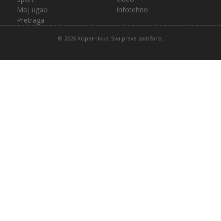
Moj ugao
Infotehno
Pretraga
© 2026 Kopernikus. Sva prava zadržana.