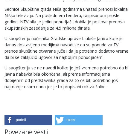
Sednice Skupštine grada Niša godinama unazad prenosi lokalna
Niška televizija. Na poslednjem tenderu, raspisanom prošle
godine, NTV bila je jedini ponudjač i dobila je poslove prenosa
skupštinskih zasedanja za 4.5 miliona dinara.
U saopštenju načelnika Gradske uprave Ljubiše Janića koje je
danas dostavljeno medijima navodi se da su ponude za TV
prenos skupštine otvarane juče i da je potrebno dodatno vreme
da bi se zaključio ugovor sa najboljim ponudjačem.
U saopštenju se ne navodi koliko je još vremena potrebno da bi
javna nabavka bila okončana, ali prema informacijama
dobijenim od predstavnika grada za to će biti potrebno još
najmanje osam dana jer je to propisani rok za žalbe.
podeli
твеет
Povezane vesti