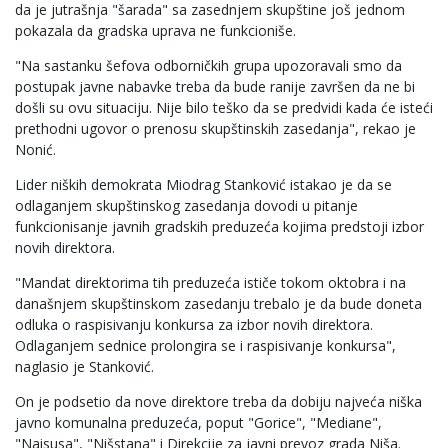
da je jutrašnja "šarada" sa zasednjem skupštine još jednom
pokazala da gradska uprava ne funkcioniše.
"Na sastanku šefova odborničkih grupa upozoravali smo da
postupak javne nabavke treba da bude ranije završen da ne bi
došli su ovu situaciju. Nije bilo teško da se predvidi kada će isteći
prethodni ugovor o prenosu skupštinskih zasedanja", rekao je
Nonić.
Lider niških demokrata Miodrag Stanković istakao je da se
odlaganjem skupštinskog zasedanja dovodi u pitanje
funkcionisanje javnih gradskih preduzeća kojima predstoji izbor
novih direktora.
"Mandat direktorima tih preduzeća ističe tokom oktobra i na
današnjem skupštinskom zasedanju trebalo je da bude doneta
odluka o raspisivanju konkursa za izbor novih direktora.
Odlaganjem sednice prolongira se i raspisivanje konkursa",
naglasio je Stanković.
On je podsetio da nove direktore treba da dobiju najveća niška
javno komunalna preduzeća, poput "Gorice", "Mediane",
"Naisusa", "Nišstana" i Direkcije za javni prevoz grada Niša.