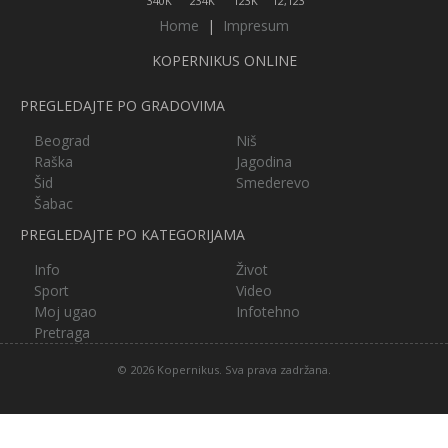
340K
234K
123K
12,123
Home
|
Impresum
KOPERNIKUS ONLINE
PREGLEDAJTE PO GRADOVIMA
Beograd
Niš
Raška
Jagodina
Šid
Smederevo
Šabac
PREGLEDAJTE PO KATEGORIJAMA
Info
Život
Sport
Video
Moj ugao
Infotehno
Pretraga
© 2026 Kopernikus. Sva prava zadržana.