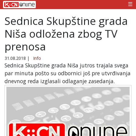
☰
Sednica Skupštine grada
Niša odložena zbog TV
prenosa
31.08.2018
|
Info
Sednica Skupštine grada Niša jutros trajala svega
par minuta pošto su odbornici još pre utvrđivanja
dnevnog reda izglasali odlaganje zasedanja.