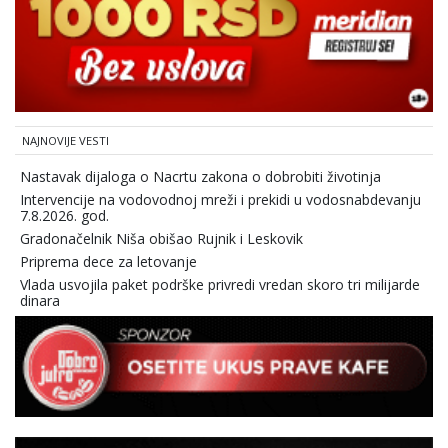
NAJNOVIJE VESTI
Nastavak dijaloga o Nacrtu zakona o dobrobiti životinja
Intervencije na vodovodnoj mreži i prekidi u vodosnabdevanju
7.8.2026. god.
Gradonačelnik Niša obišao Rujnik i Leskovik
Priprema dece za letovanje
Vlada usvojila paket podrške privredi vredan skoro tri milijarde
dinara