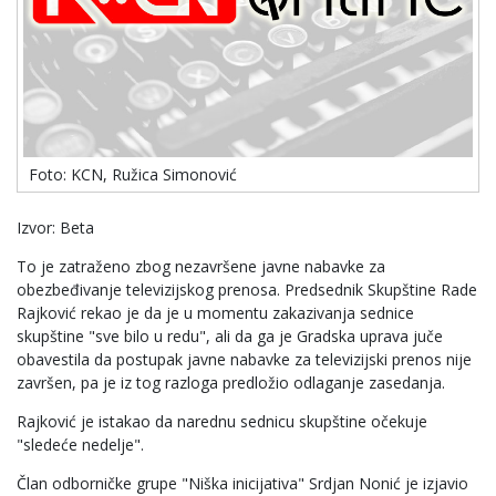
Foto: KCN, Ružica Simonović
Izvor: Beta
To je zatraženo zbog nezavršene javne nabavke za
obezbeđivanje televizijskog prenosa. Predsednik Skupštine Rade
Rajković rekao je da je u momentu zakazivanja sednice
skupštine "sve bilo u redu", ali da ga je Gradska uprava juče
obavestila da postupak javne nabavke za televizijski prenos nije
završen, pa je iz tog razloga predložio odlaganje zasedanja.
Rajković je istakao da narednu sednicu skupštine očekuje
"sledeće nedelje".
Član odborničke grupe "Niška inicijativa" Srdjan Nonić je izjavio