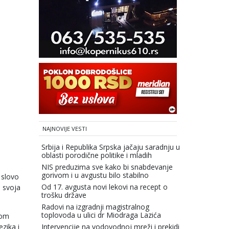
NAJNOVIJE VESTI
Srbija i Republika Srpska jačaju saradnju u
oblasti porodične politike i mladih
NIS preduzima sve kako bi snabdevanje
gorivom i u avgustu bilo stabilno
e slovo
Od 17. avgusta novi lekovi na recept o
u svoja
trošku države
Radovi na izgradnji magistralnog
toplovoda u ulici dr Miodraga Lazića
nom
Intervencije na vodovodnoj mreži i prekidi
ezika i