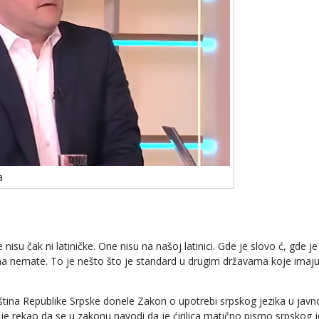
a
nisu čak ni latiničke. One nisu na našoj latinici. Gde je slovo ć, gde j
urama nemate. To je nešto što je standard u drugim državama koje imaj
upština Republike Srpske donele Zakon o upotrebi srpskog jezika u jav
ć je rekao da se u zakonu navodi da je ćirilica matično pismo srpskog j