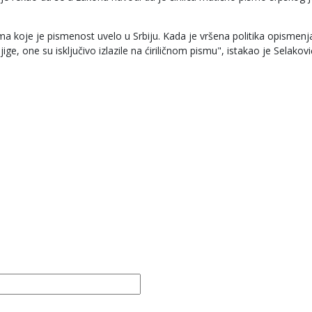
 koje je pismenost uvelo u Srbiju. Kada je vršena politika opismenj
ge, one su isključivo izlazile na ćiriličnom pismu", istakao je Selakovi