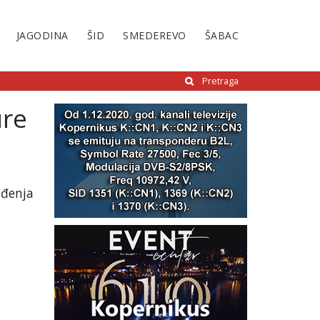
JAGODINA
ŠID
SMEDEREVO
ŠABAC
Pretraga
ure
ođenja