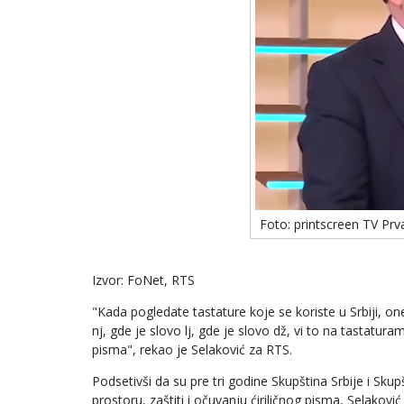
Foto: printscreen TV Prv
Izvor: FoNet, RTS
"Kada pogledate tastature koje se koriste u Srbiji, one 
nj, gde je slovo lj, gde je slovo dž, vi to na tastat
pisma", rekao je Selaković za RTS.
Podsetivši da su pre tri godine Skupština Srbije i Sk
prostoru, zaštiti i očuvanju ćiriličnog pisma, Selakovi