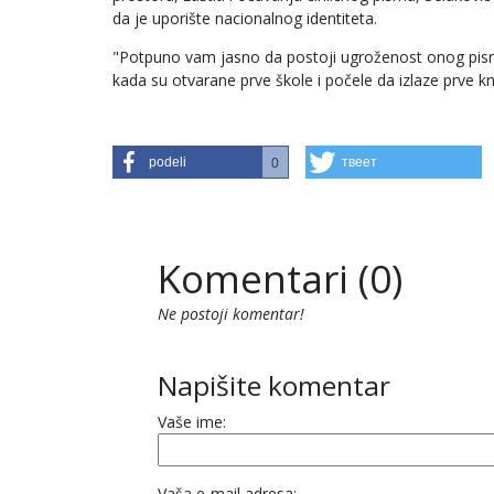
da je uporište nacionalnog identiteta.
"Potpuno vam jasno da postoji ugroženost onog pisma
kada su otvarane prve škole i počele da izlaze prve knji
podeli
твеет
0
Komentari (0)
Ne postoji komentar!
Napišite komentar
Vaše ime:
Vaša e-mail adresa: