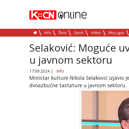
Info
Život
Sport
Video
Moj ugao
Selaković: Moguće u
u javnom sektoru
17.09.2024
|
Info
Ministar kulture Nikola Selaković izjavio 
dvoazbučne tastature u javnom sektoru.