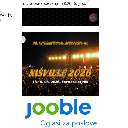
u vodosnabdevanju 5.8.2026. god.
avanja,
ć.