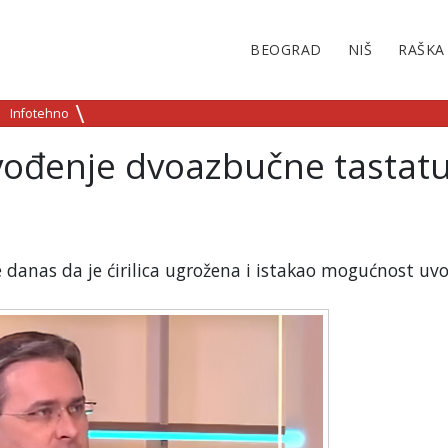
BEOGRAD
NIŠ
RAŠKA
Infotehno
vođenje dvoazbučne tastat
je danas da je ćirilica ugrožena i istakao mogućnost uv